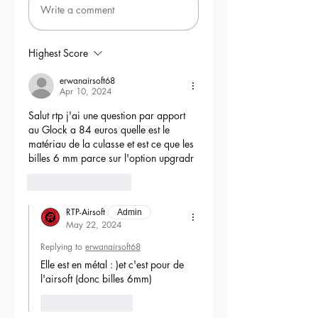
Write a comment
Highest Score
erwanairsoft68
Apr 10, 2024
Salut rtp j'ai une question par apport 
au Glock a 84 euros quelle est le 
matériau de la culasse et est ce que les 
billes 6 mm parce sur l'option upgradr
6
Reply
RTP-Airsoft
Admin
May 22, 2024
Replying to
erwanairsoft68
Elle est en métal : )et c'est pour de 
l'airsoft (donc billes 6mm) 
Like
Reply