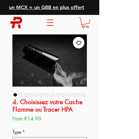
un MCX = un GBB en plus offert
4. Choisissez votre Cache
Flamme ou Tracer HPA
Sale
From
€14.90
Price
Type
*