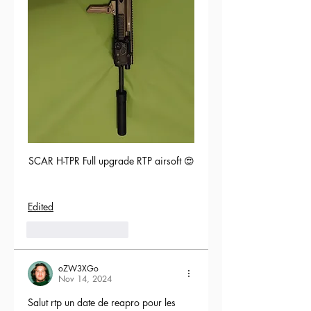
SCAR H-TPR Full upgrade RTP airsoft 😍
Edited
5
Reply
oZW3XGo
Nov 14, 2024
Salut rtp un date de reapro pour les 