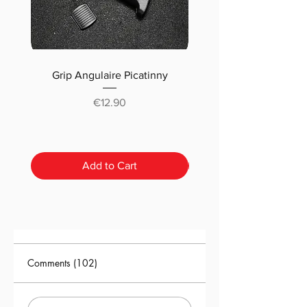
Grip Angulaire Picatinny
Malletteau choix (m
classique ou pré-déc
Price
€12.90
Add to Cart
Comments (102)