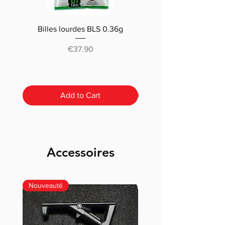
Billes lourdes BLS 0.36g
Traçantes Billes Bio BLS
(0.20g/0.25/0.28 /0.30
Price
€37.90
Add to Cart
Accessoires
Nouveauté