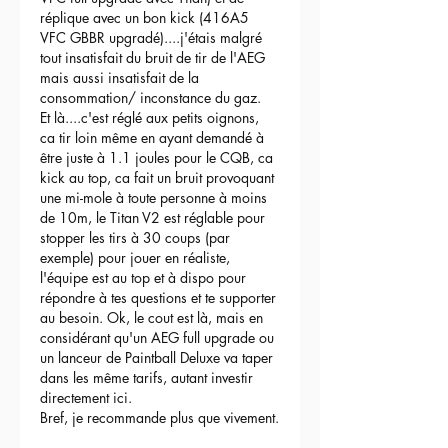
réplique avec un bon kick (416A5 
VFC GBBR upgradé)....j'étais malgré 
tout insatisfait du bruit de tir de l'AEG 
mais aussi insatisfait de la 
consommation/ inconstance du gaz.
Et là....c'est réglé aux petits oignons, 
ca tir loin même en ayant demandé à 
être juste à 1.1 joules pour le CQB, ca 
kick au top, ca fait un bruit provoquant 
une mi-mole à toute personne à moins 
de 10m, le Titan V2 est réglable pour 
stopper les tirs à 30 coups (par 
exemple) pour jouer en réaliste, 
l'équipe est au top et à dispo pour 
répondre à tes questions et te supporter 
au besoin. Ok, le cout est là, mais en 
considérant qu'un AEG full upgrade ou 
un lanceur de Paintball Deluxe va taper 
dans les même tarifs, autant investir 
directement ici.
Bref, je recommande plus que vivement.