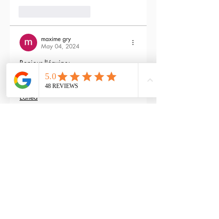
3
Reply
maxime gry
May 04, 2024
Bonjour l'équipe;
La batterie est fournie avec la M4 Flex 
type L ?
Edited
3
Reply
RTP-Airsoft
Admin
May 22, 2024
Replying to
maxime gry
Bonjour : )
Aucune batterie n'est fournie avec 
(pour éviter les doublons avec ceux 
qui en ont déjà), vous pouvez les 
retrouver ici : 
https://www.rtp-
airsoft.com/consommables-airsoft-