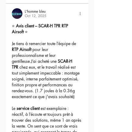
L'homme bleu
Oct 12, 2025
⭐ 
Avis client – SCAR-H TPR RTP 
Airsoft
 ⭐
Je tiens à remercier toute l’équipe de 
RTP Airsoft
 pour leur 
professionnalisme et leur 
gentillesse.J’ai acheté une 
SCAR-H 
TPR
 chez eux, et le travail réalisé est 
tout simplement impeccable : montage 
soigné, interne parfaitement optimisé, 
finition propre et performances au 
rendez-vous. (1.7 joules à la 0.36g 
exactement ce que j'avais souhaité)
Le 
service client
 est exemplaire : 
réactif, à l’écoute et toujours prêt à 
trouver des solutions, même 1 an après 
la vente. On sent que ce sont de vrais 
passionnés, qui prennent le temps de 