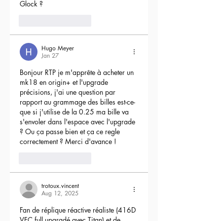
Glock ?
4
Reply
Hugo Meyer
Jan 27
Bonjour RTP je m'apprête à acheter un 
mk18 en origin+ et l'upgrade 
précisions, j'ai une question par 
rapport au grammage des billes est-ce-
que si j'utilise de la 0.25 ma bille va 
s'envoler dans l'espace avec l'upgrade 
? Ou ça passe bien et ça ce regle 
correctement ? Merci d'avance !
3
Reply
trotoux.vincent
Aug 12, 2025
Fan de réplique réactive réaliste (416D 
VFC full upgradé avec Titan) et de 