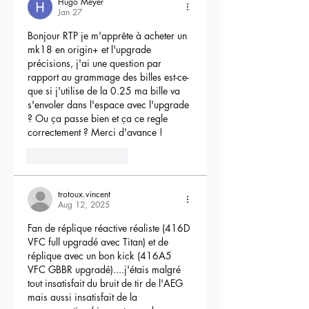
Hugo Meyer
Jan 27
Bonjour RTP je m'apprête à acheter un 
mk18 en origin+ et l'upgrade 
précisions, j'ai une question par 
rapport au grammage des billes est-ce-
que si j'utilise de la 0.25 ma bille va 
s'envoler dans l'espace avec l'upgrade 
? Ou ça passe bien et ça ce regle 
correctement ? Merci d'avance !
3
Reply
trotoux.vincent
Aug 12, 2025
Fan de réplique réactive réaliste (416D 
VFC full upgradé avec Titan) et de 
réplique avec un bon kick (416A5 
VFC GBBR upgradé)....j'étais malgré 
tout insatisfait du bruit de tir de l'AEG 
mais aussi insatisfait de la 