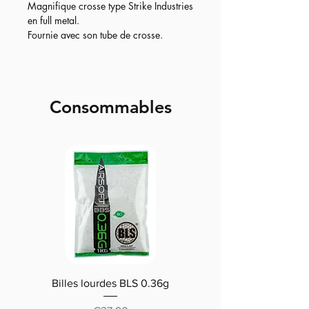
Magnifique crosse type Strike Industries
en full metal.
Fournie avec son tube de crosse.
A vous le CQB haute définition !
Consommables
Billes lourdes BLS 0.36g
Traçantes Billes Bio BLS
(0.20g/0.25/0.28 /0.30