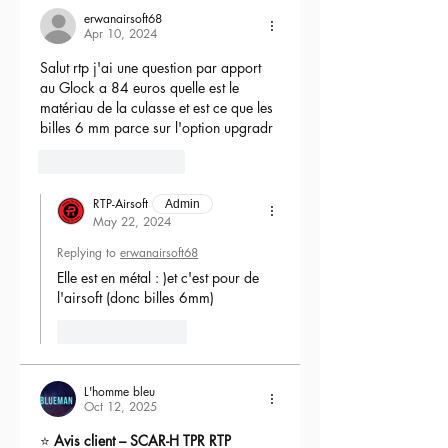
erwanairsoft68
Apr 10, 2024
Salut rtp j'ai une question par apport 
au Glock a 84 euros quelle est le 
matériau de la culasse et est ce que les 
billes 6 mm parce sur l'option upgradr
6
Reply
RTP-Airsoft
Admin
May 22, 2024
Replying to
erwanairsoft68
Elle est en métal : )et c'est pour de 
l'airsoft (donc billes 6mm) 
Like
Reply
L'homme bleu
Oct 12, 2025
⭐ 
Avis client – SCAR-H TPR RTP 