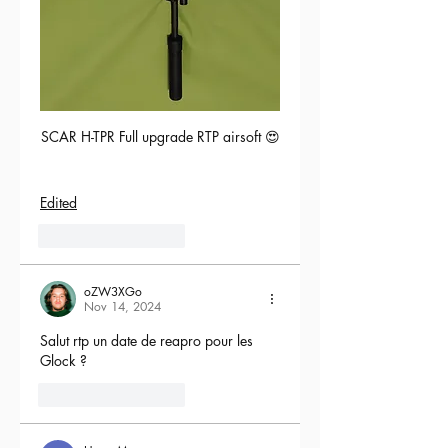
SCAR H-TPR Full upgrade RTP airsoft 😍
Edited
5
Reply
oZW3XGo
Nov 14, 2024
Salut rtp un date de reapro pour les 
Glock ?
4
Reply