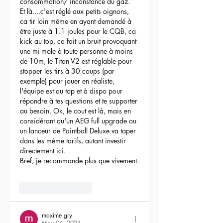
consommation/ inconstance du gaz.
Et là....c'est réglé aux petits oignons, 
ca tir loin même en ayant demandé à 
être juste à 1.1 joules pour le CQB, ca 
kick au top, ca fait un bruit provoquant 
une mi-mole à toute personne à moins 
de 10m, le Titan V2 est réglable pour 
stopper les tirs à 30 coups (par 
exemple) pour jouer en réaliste, 
l'équipe est au top et à dispo pour 
répondre à tes questions et te supporter 
au besoin. Ok, le cout est là, mais en 
considérant qu'un AEG full upgrade ou 
un lanceur de Paintball Deluxe va taper 
dans les même tarifs, autant investir 
directement ici.
Bref, je recommande plus que vivement.
3
Reply
maxime gry
May 04, 2024