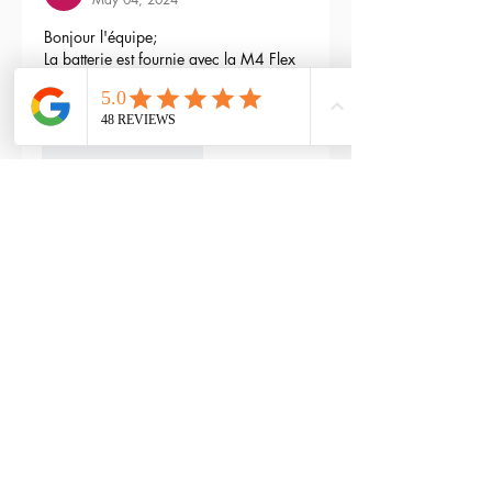
Bonjour l'équipe;
La batterie est fournie avec la M4 Flex 
type L ?
Edited
3
Reply
RTP-Airsoft
Admin
May 22, 2024
Replying to
maxime gry
Bonjour : )
Aucune batterie n'est fournie avec 
(pour éviter les doublons avec ceux 
qui en ont déjà), vous pouvez les 
retrouver ici : 
https://www.rtp-
airsoft.com/consommables-airsoft-
rtp
Like
Reply