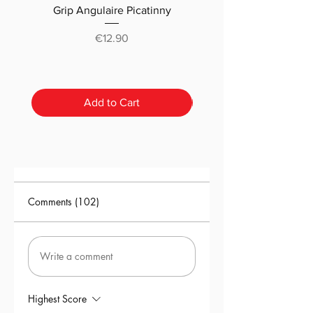
Grip Angulaire Picatinny
Malletteau choix (m
classique ou pré-déc
Price
€12.90
Add to Cart
Comments (102)
Write a comment
Highest Score