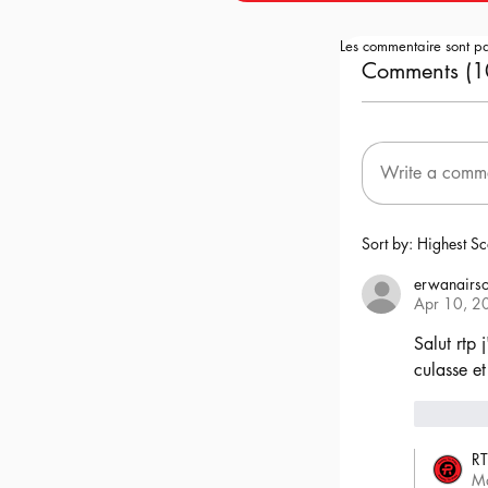
Les commentaire sont p
Comments (1
Write a comm
Sort by:
Highest Sc
erwanairso
Apr 10, 2
Salut rtp 
culasse et
6
RT
M