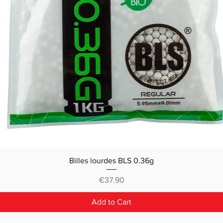
Billes lourdes BLS 0.36g
Price
€37.90
Add to Cart