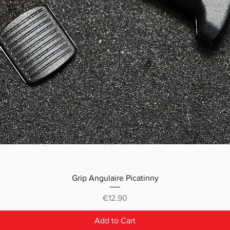
Grip Angulaire Picatinny
Price
€12.90
Add to Cart