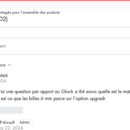
artagés pour l'ensemble des produits
02)
ent
ore
ft68
024
j'ai une question par apport au Glock a 84 euros quelle est le mat
 est ce que les billes 6 mm parce sur l'option upgradr
Reply
P-Airsoft
Admin
ay 22, 2024