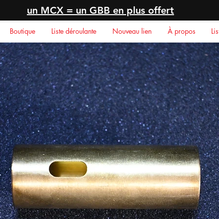
un MCX = un GBB en plus offert
Boutique
Liste déroulante
Nouveau lien
À propos
Li