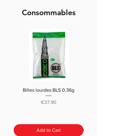
Consommables
Billes lourdes BLS 0.36g
Traçantes Billes Bio BLS
(0.20g/0.25/0.28 /0.30
Price
€37.90
Add to Cart