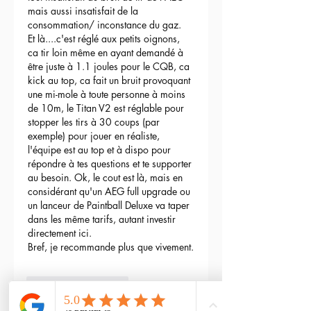
mais aussi insatisfait de la 
consommation/ inconstance du gaz.
Et là....c'est réglé aux petits oignons, 
ca tir loin même en ayant demandé à 
être juste à 1.1 joules pour le CQB, ca 
kick au top, ca fait un bruit provoquant 
une mi-mole à toute personne à moins 
de 10m, le Titan V2 est réglable pour 
stopper les tirs à 30 coups (par 
exemple) pour jouer en réaliste, 
l'équipe est au top et à dispo pour 
répondre à tes questions et te supporter 
au besoin. Ok, le cout est là, mais en 
considérant qu'un AEG full upgrade ou 
un lanceur de Paintball Deluxe va taper 
dans les même tarifs, autant investir 
directement ici.
Bref, je recommande plus que vivement.
3
Reply