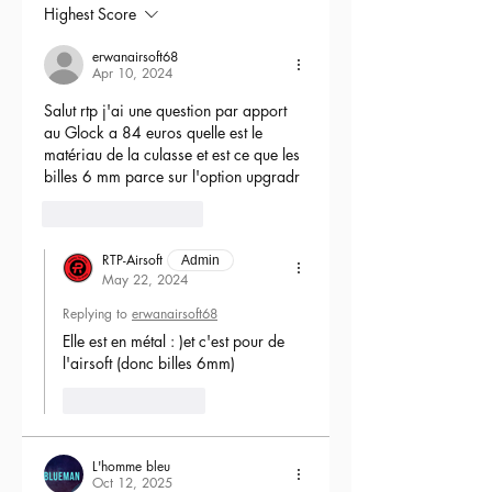
Highest Score
Une réplique à l'interne
upgrade
dans
notre
atelier
avec les marquages
erwanairsoft68
officiels Daniel Defense CNC sur le
Apr 10, 2024
corps et avec son magnifique garde
Salut rtp j'ai une question par apport 
main
RISII
, crosse type
DD
, grip et
au Glock a 84 euros quelle est le 
moteur
type DD
!
matériau de la culasse et est ce que les 
billes 6 mm parce sur l'option upgradr
Vous pouvez aussi prendre un upgrade
plus "speed" pour pouvoir jouer avec
6
Reply
une détente sans sensation de poids
avec un upgrade Aster ou Titan v2.
RTP-Airsoft
Admin
May 22, 2024
Vous retrouverez les différents éléments
Replying to
erwanairsoft68
d'upgrade directement dans les
Elle est en métal : )et c'est pour de 
sections d'informations ci-dessous.
l'airsoft (donc billes 6mm) 
Une réplique
full metal
, unique, avec un
Like
Reply
externe en parfaite adéquation et de
performances
qui vous permettront de
prendre un maximum de plaisir sur le
L'homme bleu
terrain ! Un modèle unique en France !
Oct 12, 2025