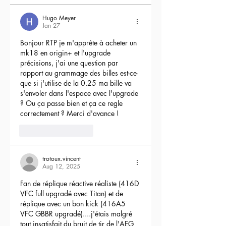
Hugo Meyer
Jan 27
Bonjour RTP je m'apprête à acheter un 
mk18 en origin+ et l'upgrade 
précisions, j'ai une question par 
rapport au grammage des billes est-ce-
que si j'utilise de la 0.25 ma bille va 
s'envoler dans l'espace avec l'upgrade 
? Ou ça passe bien et ça ce regle 
correctement ? Merci d'avance !
3
Reply
trotoux.vincent
Aug 12, 2025
Fan de réplique réactive réaliste (416D 
VFC full upgradé avec Titan) et de 
réplique avec un bon kick (416A5 
VFC GBBR upgradé)....j'étais malgré 
tout insatisfait du bruit de tir de l'AEG 