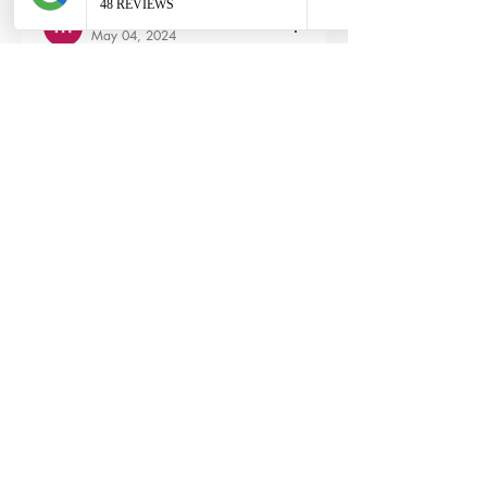
maxime gry
May 04, 2024
Bonjour l'équipe;
La batterie est fournie avec la M4 Flex 
type L ?
Edited
3
Reply
RTP-Airsoft
Admin
May 22, 2024
Replying to
maxime gry
Bonjour : )
Aucune batterie n'est fournie avec 
(pour éviter les doublons avec ceux 
qui en ont déjà), vous pouvez les 
retrouver ici : 
https://www.rtp-
airsoft.com/consommables-airsoft-
rtp
Like
Reply