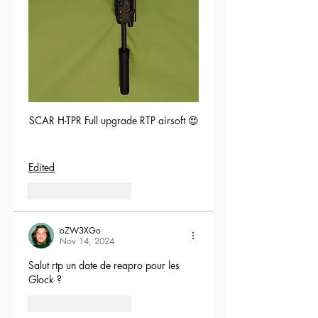
SCAR H-TPR Full upgrade RTP airsoft 😍
Edited
5
Reply
oZW3XGo
Nov 14, 2024
Salut rtp un date de reapro pour les 
Glock ?
4
Reply