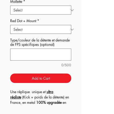
Mallette
*
Red Dot + Mount
*
Type/couleur de la détente et demande
de FPS spécifiques (optional)
0/500
Add to Cart
Une réplique unique et
ultra
réaliste
(Kick + poids de la détente) en
France, en metal
100% upgradée
en
version EBBR (blow-back) !
Interne full
upgrade, canon de précision sur