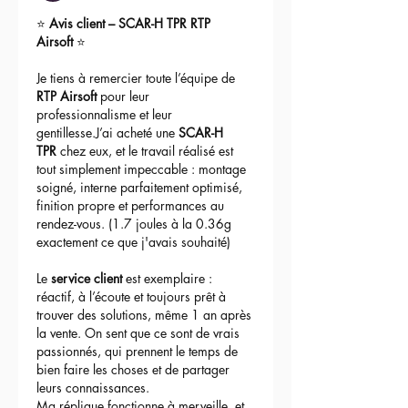
⭐ 
Avis client – SCAR-H TPR RTP 
Airsoft
 ⭐
Je tiens à remercier toute l’équipe de 
RTP Airsoft
 pour leur 
professionnalisme et leur 
gentillesse.J’ai acheté une 
SCAR-H 
TPR
 chez eux, et le travail réalisé est 
tout simplement impeccable : montage 
soigné, interne parfaitement optimisé, 
finition propre et performances au 
rendez-vous. (1.7 joules à la 0.36g 
exactement ce que j'avais souhaité)
Le 
service client
 est exemplaire : 
réactif, à l’écoute et toujours prêt à 
trouver des solutions, même 1 an après 
la vente. On sent que ce sont de vrais 
passionnés, qui prennent le temps de 
bien faire les choses et de partager 
leurs connaissances.
Ma réplique fonctionne à merveille, et 