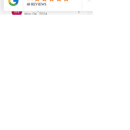
maxime gry
May 04, 2024
Bonjour l'équipe;
La batterie est fournie avec la M4 Flex 
type L ?
Edited
3
Reply
RTP-Airsoft
Admin
May 22, 2024
Replying to
maxime gry
Bonjour : )
Aucune batterie n'est fournie avec 
(pour éviter les doublons avec ceux 
qui en ont déjà), vous pouvez les 
retrouver ici : 
https://www.rtp-
airsoft.com/consommables-airsoft-
rtp