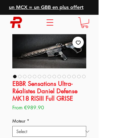
un MCX = un GBB en plus offert
EBBR Sensations Ultra-
Réalistes Daniel Defense
MK18 RISIII Full GRISE
Sale
From
€989.90
Price
Moteur
*