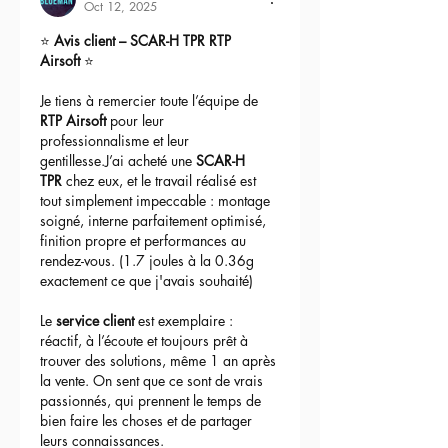
terrain ! Un modèle unique en France !
Oct 12, 2025
⭐ 
Avis client – SCAR-H TPR RTP 
Airsoft
 ⭐
Je tiens à remercier toute l’équipe de 
RTP Airsoft
 pour leur 
professionnalisme et leur 
gentillesse.J’ai acheté une 
SCAR-H 
TPR
 chez eux, et le travail réalisé est 
tout simplement impeccable : montage 
soigné, interne parfaitement optimisé, 
finition propre et performances au 
rendez-vous. (1.7 joules à la 0.36g 
exactement ce que j'avais souhaité)
Le 
service client
 est exemplaire : 
réactif, à l’écoute et toujours prêt à 
trouver des solutions, même 1 an après 
la vente. On sent que ce sont de vrais 
passionnés, qui prennent le temps de 
bien faire les choses et de partager 
leurs connaissances.