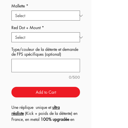
Mallette
*
Red Dot + Mount
*
Type/couleur de la détente et demande
de FPS spécifiques (optional)
0/500
Add to Cart
Une réplique unique et
ultra
réaliste
(Kick + poids de la détente) en
France, en metal
100% upgradée
en
version EBBR (blow-back) !
Interne full