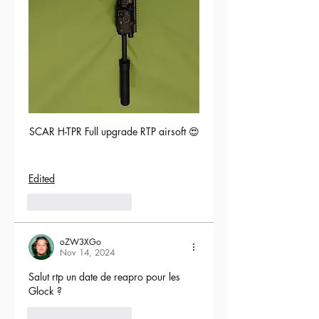
SCAR H-TPR Full upgrade RTP airsoft 😍
Edited
5
Reply
oZW3XGo
Nov 14, 2024
Salut rtp un date de reapro pour les 
Glock ?
4
Reply