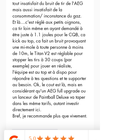
tout insatisfait du bruit de tir de l'AEG 
mais aussi insatisfait de la 
consommation/ inconstance du gaz.
Et là....c'est réglé aux petits oignons, 
ca tir loin même en ayant demandé à 
être juste à 1.1 joules pour le CQB, ca 
kick au top, ca fait un bruit provoquant 
une mi-mole à toute personne à moins 
de 10m, le Titan V2 est réglable pour 
stopper les tirs à 30 coups (par 
exemple) pour jouer en réaliste, 
l'équipe est au top et à dispo pour 
répondre à tes questions et te supporter 
au besoin. Ok, le cout est là, mais en 
considérant qu'un AEG full upgrade ou 
un lanceur de Paintball Deluxe va taper 
dans les même tarifs, autant investir 
directement ici.
Bref, je recommande plus que vivement.
3
Reply