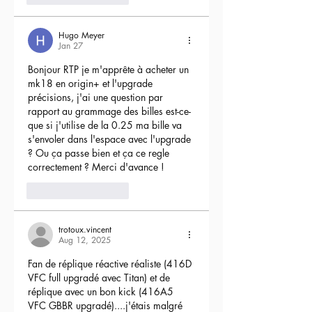
Hugo Meyer
Jan 27
Bonjour RTP je m'apprête à acheter un 
mk18 en origin+ et l'upgrade 
précisions, j'ai une question par 
rapport au grammage des billes est-ce-
que si j'utilise de la 0.25 ma bille va 
s'envoler dans l'espace avec l'upgrade 
? Ou ça passe bien et ça ce regle 
correctement ? Merci d'avance !
3
Reply
trotoux.vincent
Aug 12, 2025
Fan de réplique réactive réaliste (416D 
VFC full upgradé avec Titan) et de 
réplique avec un bon kick (416A5 
VFC GBBR upgradé)....j'étais malgré 