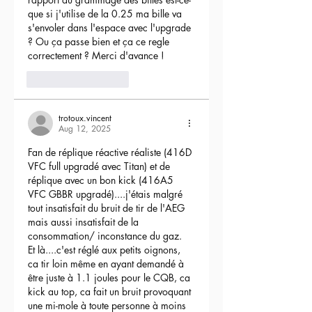
que si j'utilise de la 0.25 ma bille va 
s'envoler dans l'espace avec l'upgrade 
? Ou ça passe bien et ça ce regle 
correctement ? Merci d'avance !
3
Reply
trotoux.vincent
Aug 12, 2025
Fan de réplique réactive réaliste (416D 
VFC full upgradé avec Titan) et de 
réplique avec un bon kick (416A5 
VFC GBBR upgradé)....j'étais malgré 
tout insatisfait du bruit de tir de l'AEG 
mais aussi insatisfait de la 
consommation/ inconstance du gaz.
Et là....c'est réglé aux petits oignons, 
ca tir loin même en ayant demandé à 
être juste à 1.1 joules pour le CQB, ca 
kick au top, ca fait un bruit provoquant 
une mi-mole à toute personne à moins 