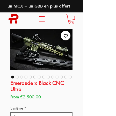
un MCX = un GBB en plus offert
Emeraude x Black CNC
Ultra
Sale
From
€2,500.00
Price
Système
*