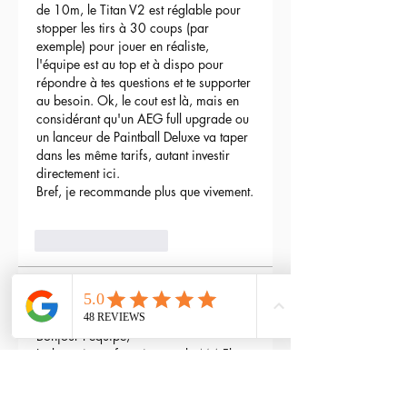
de 10m, le Titan V2 est réglable pour 
stopper les tirs à 30 coups (par 
exemple) pour jouer en réaliste, 
l'équipe est au top et à dispo pour 
répondre à tes questions et te supporter 
au besoin. Ok, le cout est là, mais en 
considérant qu'un AEG full upgrade ou 
un lanceur de Paintball Deluxe va taper 
dans les même tarifs, autant investir 
directement ici.
Bref, je recommande plus que vivement.
3
Reply
maxime gry
May 04, 2024
Bonjour l'équipe;
La batterie est fournie avec la M4 Flex 
type L ?
Edited