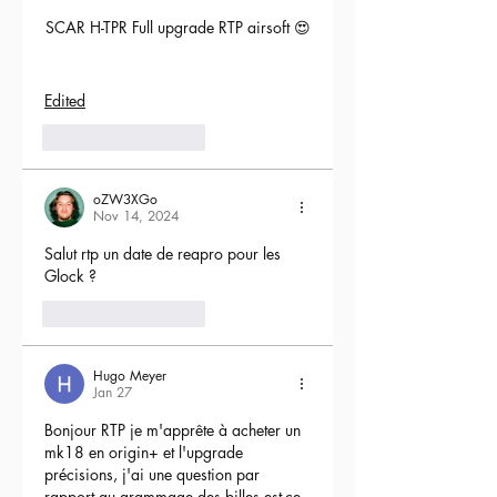
SCAR H-TPR Full upgrade RTP airsoft 😍
Edited
5
Reply
oZW3XGo
Nov 14, 2024
Salut rtp un date de reapro pour les 
Glock ?
4
Reply
Hugo Meyer
Jan 27
Bonjour RTP je m'apprête à acheter un 
mk18 en origin+ et l'upgrade 
précisions, j'ai une question par 
rapport au grammage des billes est-ce-