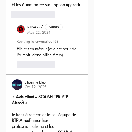
précision et groupement !
billes 6 mm parce sur l'option upgradr
6
Reply
Mallette avec mousse pré-découpée
: Pour être sur d'avoir une réplique
RTP-Airsoft
bien protégée pendant le transport,
Admin
May 22, 2024
essentiel sur des répliques haut de
gamme comme celle-ci !
Replying to
erwanairsoft68
Elle est en métal : )et c'est pour de 
Possibilité de sur mesure RTP-Airsoft
l'airsoft (donc billes 6mm) 
: N'hésitez pas à nous demander si
vous souhaitez modifier une pièce
Like
Reply
(garde-main, crosse, grip) ou passer
la réplique en AEG full upgrade.
L'homme bleu
Oct 12, 2025
⭐ 
Avis client – SCAR-H TPR RTP 
Airsoft
 ⭐
Je tiens à remercier toute l’équipe de 
RTP Airsoft
 pour leur 
professionnalisme et leur 