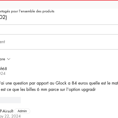
artagés pour l'ensemble des produits
02)
ent
ore
ft68
024
j'ai une question par apport au Glock a 84 euros quelle est le mat
 est ce que les billes 6 mm parce sur l'option upgradr
Reply
P-Airsoft
Admin
ay 22, 2024