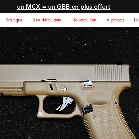
un MCX = un GBB en plus offert
Boutique
Liste déroulante
Nouveau lien
À propos
Li