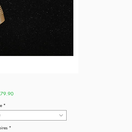
Sale
79.90
Price
e
*
t
ires
*