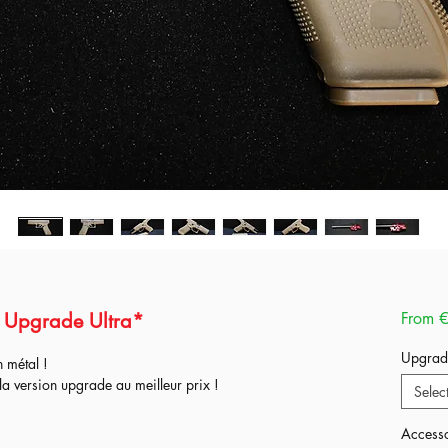
Upgrade Ultra*
From
€
Upgrad
n métal !
a version upgrade au meilleur prix !
Selec
Accesso
tée avant envoi, le meilleur back up au meilleur prix !