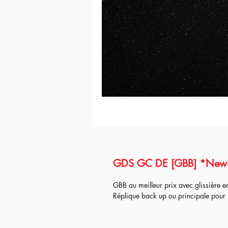
GDS GC DE [GBB] *New 
GBB au meilleur prix avec glissière e
Réplique back up ou principale pour l
Les différentes versions :
- Origin
= réplique sortie d'usine, tes