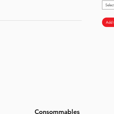
Selec
t qualité/prix
qui comprend une nouvelle chambre
ade permet de passer votre réplique au niveau
/précision ;
e chambre hop up / joint, nous ajoutons un
canon de
Add t
mporté du Japon
: Votre GBB aux performances d'une
au basse température.
Consommables