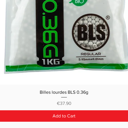
Billes lourdes BLS 0.36g
Price
€37.90
Add to Cart