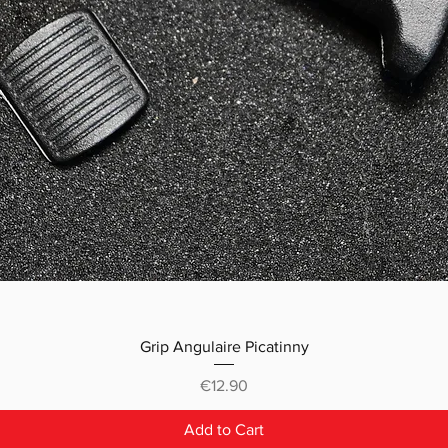
Grip Angulaire Picatinny
Price
€12.90
Add to Cart