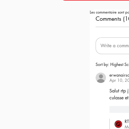
Les commentaire sont p
Comments (1
Write a comm
Sort by:
Highest Sc
erwanairso
Apr 10, 2
Salut rtp 
culasse et
6
RT
M