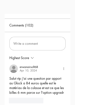
Etanchéité full upgrade
Si vous avez la moindre demande
n'hésitez pas à nous contacter
Une Gearbox réfléchie pour sa
Comments (102)
polyvalence, parfaite pour tous les
types de moteur, moteur classique mais
aussi brushless (que vous pouvez
retrouver
ici
) !
Write a comment
Highest Score
erwanairsoft68
Apr 10, 2024
Salut rtp j'ai une question par apport 
au Glock a 84 euros quelle est le 
matériau de la culasse et est ce que les 
billes 6 mm parce sur l'option upgradr
6
Reply