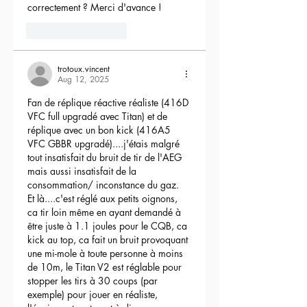
correctement ? Merci d'avance !
3
Reply
trotoux.vincent
Aug 12, 2025
Fan de réplique réactive réaliste (416D 
VFC full upgradé avec Titan) et de 
réplique avec un bon kick (416A5 
VFC GBBR upgradé)....j'étais malgré 
tout insatisfait du bruit de tir de l'AEG 
mais aussi insatisfait de la 
consommation/ inconstance du gaz.
Et là....c'est réglé aux petits oignons, 
ca tir loin même en ayant demandé à 
être juste à 1.1 joules pour le CQB, ca 
kick au top, ca fait un bruit provoquant 
une mi-mole à toute personne à moins 
de 10m, le Titan V2 est réglable pour 
stopper les tirs à 30 coups (par 
exemple) pour jouer en réaliste, 