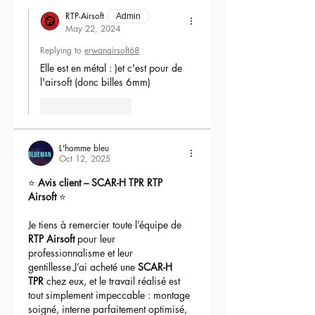
RTP-Airsoft
Admin
May 22, 2024
Replying to
erwanairsoft68
Elle est en métal : )et c'est pour de 
l'airsoft (donc billes 6mm) 
Like
Reply
L'homme bleu
Oct 12, 2025
⭐ 
Avis client – SCAR-H TPR RTP 
Airsoft
 ⭐
Je tiens à remercier toute l’équipe de 
RTP Airsoft
 pour leur 
professionnalisme et leur 
gentillesse.J’ai acheté une 
SCAR-H 
TPR
 chez eux, et le travail réalisé est 
tout simplement impeccable : montage 
soigné, interne parfaitement optimisé, 