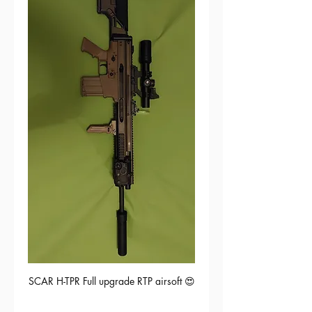
SCAR H-TPR Full upgrade RTP airsoft 😍