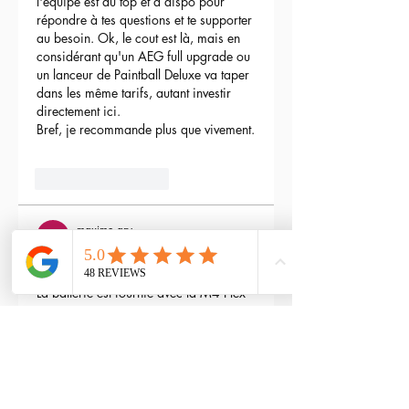
l'équipe est au top et à dispo pour 
répondre à tes questions et te supporter 
au besoin. Ok, le cout est là, mais en 
considérant qu'un AEG full upgrade ou 
un lanceur de Paintball Deluxe va taper 
dans les même tarifs, autant investir 
directement ici.
Bref, je recommande plus que vivement.
3
Reply
maxime gry
May 04, 2024
Bonjour l'équipe;
La batterie est fournie avec la M4 Flex 
type L ?
Edited
3
Reply
RTP-Airsoft
Admin