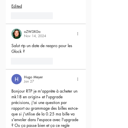
Edited
5
Reply
oZW3XGo
Nov 14, 2024
Salut rtp un date de reapro pour les 
Glock ?
4
Reply
Hugo Meyer
Jan 27
Bonjour RTP je m'apprête à acheter un 
mk18 en origin+ et l'upgrade 
précisions, j'ai une question par 
rapport au grammage des billes est-ce-
que si j'utilise de la 0.25 ma bille va 
s'envoler dans l'espace avec l'upgrade 
? Ou ça passe bien et ça ce regle 