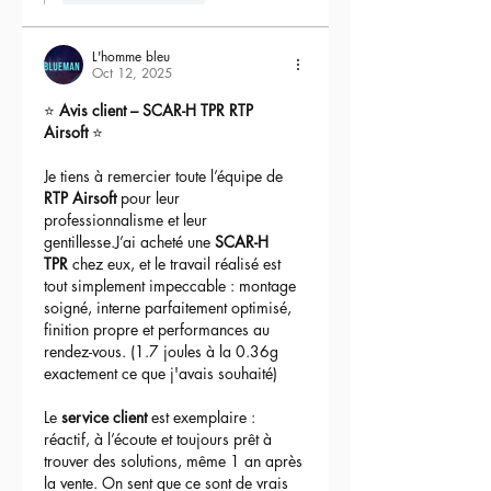
L'homme bleu
Oct 12, 2025
⭐ 
Avis client – SCAR-H TPR RTP 
Airsoft
 ⭐
Je tiens à remercier toute l’équipe de 
RTP Airsoft
 pour leur 
professionnalisme et leur 
gentillesse.J’ai acheté une 
SCAR-H 
TPR
 chez eux, et le travail réalisé est 
tout simplement impeccable : montage 
soigné, interne parfaitement optimisé, 
finition propre et performances au 
rendez-vous. (1.7 joules à la 0.36g 
exactement ce que j'avais souhaité)
Le 
service client
 est exemplaire : 
réactif, à l’écoute et toujours prêt à 
trouver des solutions, même 1 an après 
la vente. On sent que ce sont de vrais 