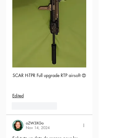
SCAR H-TPR Full upgrade RTP airsoft 😍
Edited
5
Reply
oZW3XGo
Nov 14, 2024