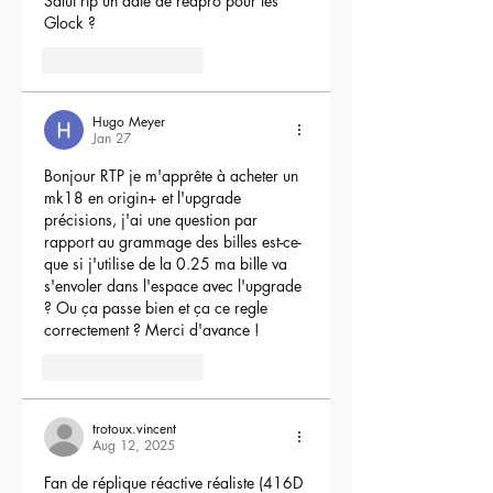
Salut rtp un date de reapro pour les 
Glock ?
4
Reply
Hugo Meyer
Jan 27
Bonjour RTP je m'apprête à acheter un 
mk18 en origin+ et l'upgrade 
précisions, j'ai une question par 
rapport au grammage des billes est-ce-
que si j'utilise de la 0.25 ma bille va 
s'envoler dans l'espace avec l'upgrade 
? Ou ça passe bien et ça ce regle 
correctement ? Merci d'avance !
3
Reply
trotoux.vincent
Aug 12, 2025
Fan de réplique réactive réaliste (416D 