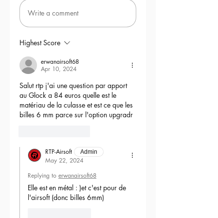
Write a comment
Highest Score
erwanairsoft68
Apr 10, 2024
Salut rtp j'ai une question par apport 
au Glock a 84 euros quelle est le 
matériau de la culasse et est ce que les 
billes 6 mm parce sur l'option upgradr
6
Reply
RTP-Airsoft
Admin
May 22, 2024
Replying to
erwanairsoft68
Elle est en métal : )et c'est pour de 
l'airsoft (donc billes 6mm) 
Like
Reply