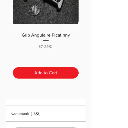
Grip Angulaire Picatinny
Malletteau choix (m
classique ou pré-déc
Price
€12.90
Add to Cart
Comments (102)