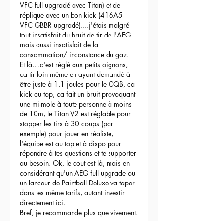
VFC full upgradé avec Titan) et de 
réplique avec un bon kick (416A5 
VFC GBBR upgradé)....j'étais malgré 
tout insatisfait du bruit de tir de l'AEG 
mais aussi insatisfait de la 
consommation/ inconstance du gaz.
Et là....c'est réglé aux petits oignons, 
ca tir loin même en ayant demandé à 
être juste à 1.1 joules pour le CQB, ca 
kick au top, ca fait un bruit provoquant 
une mi-mole à toute personne à moins 
de 10m, le Titan V2 est réglable pour 
stopper les tirs à 30 coups (par 
exemple) pour jouer en réaliste, 
l'équipe est au top et à dispo pour 
répondre à tes questions et te supporter 
au besoin. Ok, le cout est là, mais en 
considérant qu'un AEG full upgrade ou 
un lanceur de Paintball Deluxe va taper 
dans les même tarifs, autant investir 
directement ici.
Bref, je recommande plus que vivement.