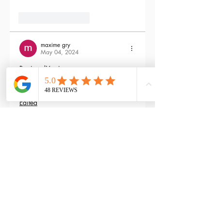
3
Reply
maxime gry
May 04, 2024
Bonjour l'équipe;
La batterie est fournie avec la M4 Flex 
type L ?
Edited
3
Reply
RTP-Airsoft
Admin
May 22, 2024
Replying to
maxime gry
Bonjour : )
Aucune batterie n'est fournie avec 
(pour éviter les doublons avec ceux 
qui en ont déjà), vous pouvez les 
retrouver ici : 
https://www.rtp-