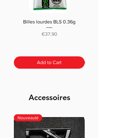
Billes lourdes BLS 0.36g
Traçantes Billes Bio BLS
(0.20g/0.25/0.28 /0.30
Price
€37.90
Add to Cart
Accessoires
Nouveauté