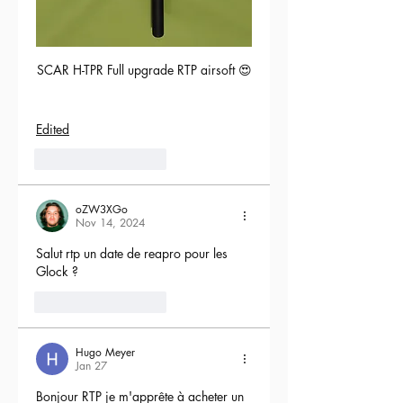
SCAR H-TPR Full upgrade RTP airsoft 😍
Edited
5
Reply
oZW3XGo
Nov 14, 2024
Salut rtp un date de reapro pour les 
Glock ?
4
Reply
Hugo Meyer
Jan 27
Bonjour RTP je m'apprête à acheter un 