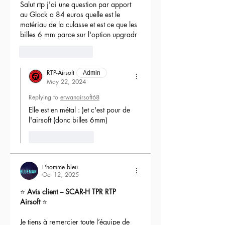
Salut rtp j'ai une question par apport 
au Glock a 84 euros quelle est le 
matériau de la culasse et est ce que les 
billes 6 mm parce sur l'option upgradr
6
Reply
RTP-Airsoft
Admin
May 22, 2024
Replying to
erwanairsoft68
Elle est en métal : )et c'est pour de 
l'airsoft (donc billes 6mm) 
Like
Reply
L'homme bleu
Oct 12, 2025
⭐ 
Avis client – SCAR-H TPR RTP 
Airsoft
 ⭐
Je tiens à remercier toute l’équipe de 