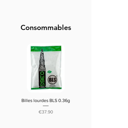
Consommables
Billes lourdes BLS 0.36g
Traçantes Billes Bio BLS
(0.20g/0.25/0.28 /0.30
Price
€37.90