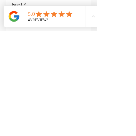
type L ?
Edited
3
Reply
RTP-Airsoft
Admin
May 22, 2024
Replying to
maxime gry
Bonjour : )
Aucune batterie n'est fournie avec 
(pour éviter les doublons avec ceux 
qui en ont déjà), vous pouvez les 
retrouver ici : 
https://www.rtp-
airsoft.com/consommables-airsoft-
rtp
Like
Reply
leosim2001
Jul 24