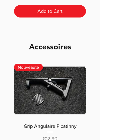
Add to Cart
Accessoires
Nouveauté
Grip Angulaire Picatinny
Malletteau choix (m
classique ou pré-déc
Price
€12.90