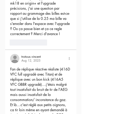
mk18 en origin+ et l'upgrade 
précisions, j'ai une question par 
rapport au grammage des billes est-ce-
que si j'utilise de la 0.25 ma bille va 
s'envoler dans l'espace avec l'upgrade 
? Ou ça passe bien et ça ce regle 
correctement ? Merci d'avance !
3
Reply
trotoux.vincent
Aug 12, 2025
Fan de réplique réactive réaliste (416D 
VFC full upgradé avec Titan) et de 
réplique avec un bon kick (416A5 
VFC GBBR upgradé)....j'étais malgré 
tout insatisfait du bruit de tir de l'AEG 
mais aussi insatisfait de la 
consommation/ inconstance du gaz.
Et là....c'est réglé aux petits oignons, 
ca tir loin même en ayant demandé à 