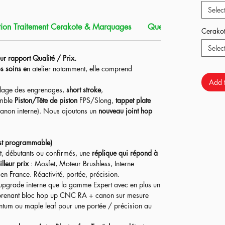
Selec
aite pour rentrer dans des zones de jeux types CQB
uffisamment flexible et performante pour du jeu de
ion Traitement Cerakote & Marquages
Que contient ce produi
Cerako
Selec
s ressorts pour vous adapter à la puissance de votre
ur rapport Qualité / Prix.
s soins e
n atelier notamment, elle comprend
re et la mallette) sont en option.
Add t
lage des engrenages,
short stroke
,
emble
Piston/Tête de piston
FPS/Slong,
tappet plate
anon interne). Nous ajoutons un
nouveau joint hop
st programmable)
t, débutants ou confirmés, une
réplique qui répond à
lleur prix
: Mosfet, Moteur Brushless, Interne
n France. Réactivité, portée, précision.​
upgrade interne que la gamme Expert avec en plus un
enant bloc hop up CNC RA + canon sur mesure
ntum ou maple leaf pour une portée / précision au