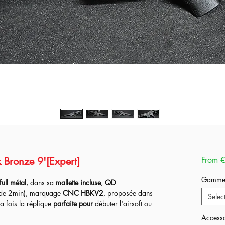
 Bronze 9'[Expert]
From
€
Gamm
full métal
, dans sa
mallette incluse
,
QD
 de 2min), marquage
CNC HBKV2
, proposée dans
Selec
la fois la réplique
parfaite pour
débuter l'airsoft ou
 conditions.
Accesso