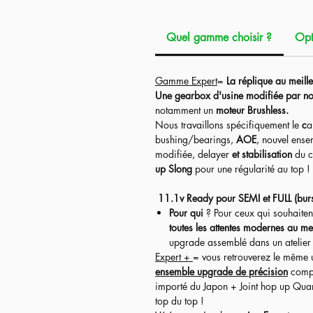
Réplique de type
Assaut
, taille parf
(combat rapproché), tout en restant s
Quel gamme choisir ?
Opt
moyenne/longue distance !
La réplique est fournie avec différent
Gamme Expert
=
La réplique au meille
terrain.
Une gearbox d'usine modifiée par no
Les accessoires (Red Dot avec sa montu
notamment un
moteur Brushless.
Nous travaillons spécifiquement
le
c
a
bushing/bearings,
AOE
, nouvel ens
modifiée, delayer
et stabilisation
du c
up Slong
pour une régularité au top !
11.1v Ready pour SEMI et FULL (bur
Pour qui
? Pour ceux qui souhaiten
toutes les attentes modernes au mei
upgrade assemblé dans un atelier e
Expert +
= vous retrouverez le même 
ensemble upgrade de précision
compr
importé du Japon + Joint hop up Qua
top du top !