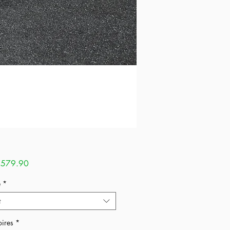
Sale
579.90
Price
e
*
t
ires
*