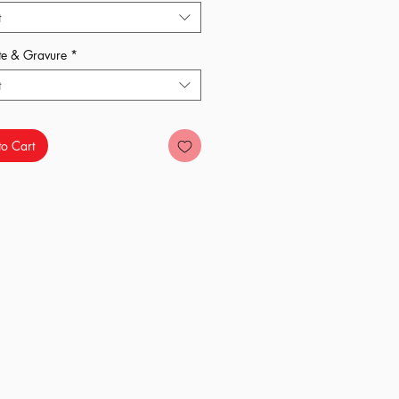
t
t ?
te & Gravure
*
t
o Cart