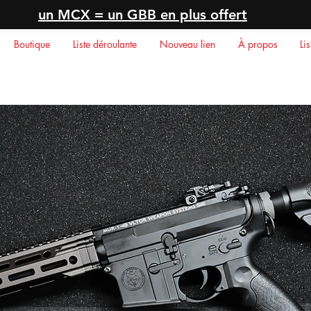
un MCX = un GBB en plus offert
Boutique
Liste déroulante
Nouveau lien
À propos
Li