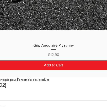
Grip Angulaire Picatinny
Price
€12.90
Add to Cart
artagés pour l'ensemble des produits
02)