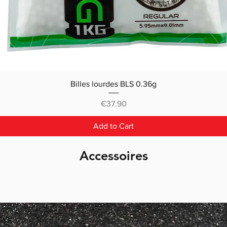
Billes lourdes BLS 0.36g
Price
€37.90
Add to Cart
Accessoires