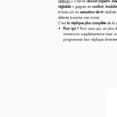
Vétéran
= c'est la v
ersion Expert+ ave
réglable
= gagner en
confort
,
modula
et bien sûr en
sensation de tir
réaliste
détente (comme une vraie).
C'est
la réplique plus complète
de la
Pour qui
? Pour ceux qui, en plus 
immersion supplémentaire avec une d
programmer leur réplique directeme