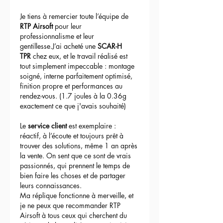
Je tiens à remercier toute l’équipe de 
RTP Airsoft
 pour leur 
professionnalisme et leur 
gentillesse.J’ai acheté une 
SCAR-H 
TPR
 chez eux, et le travail réalisé est 
tout simplement impeccable : montage 
soigné, interne parfaitement optimisé, 
finition propre et performances au 
rendez-vous. (1.7 joules à la 0.36g 
exactement ce que j'avais souhaité)
Le 
service client
 est exemplaire : 
réactif, à l’écoute et toujours prêt à 
trouver des solutions, même 1 an après 
la vente. On sent que ce sont de vrais 
passionnés, qui prennent le temps de 
bien faire les choses et de partager 
leurs connaissances.
Ma réplique fonctionne à merveille, et 
je ne peux que recommander RTP 
Airsoft à tous ceux qui cherchent du 