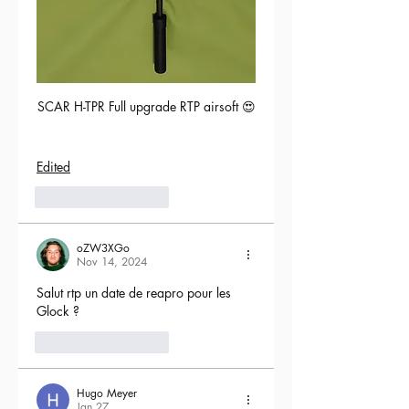
SCAR H-TPR Full upgrade RTP airsoft 😍
Edited
5
Reply
oZW3XGo
Nov 14, 2024
Salut rtp un date de reapro pour les 
Glock ?
4
Reply
Hugo Meyer
Jan 27