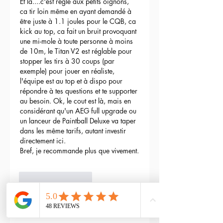
Et là....c'est réglé aux petits oignons, 
ca tir loin même en ayant demandé à 
être juste à 1.1 joules pour le CQB, ca 
kick au top, ca fait un bruit provoquant 
une mi-mole à toute personne à moins 
de 10m, le Titan V2 est réglable pour 
stopper les tirs à 30 coups (par 
exemple) pour jouer en réaliste, 
l'équipe est au top et à dispo pour 
répondre à tes questions et te supporter 
au besoin. Ok, le cout est là, mais en 
considérant qu'un AEG full upgrade ou 
un lanceur de Paintball Deluxe va taper 
dans les même tarifs, autant investir 
directement ici.
Bref, je recommande plus que vivement.
3
Reply
maxime gry
May 04, 2024