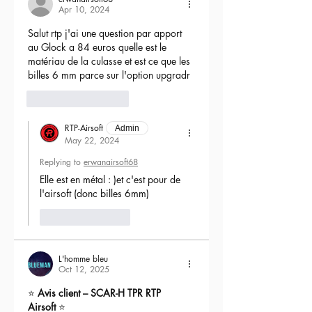
Apr 10, 2024
Salut rtp j'ai une question par apport 
au Glock a 84 euros quelle est le 
matériau de la culasse et est ce que les 
billes 6 mm parce sur l'option upgradr
6
Reply
RTP-Airsoft
Admin
May 22, 2024
Replying to
erwanairsoft68
Elle est en métal : )et c'est pour de 
l'airsoft (donc billes 6mm) 
Like
Reply
L'homme bleu
Oct 12, 2025
⭐ 
Avis client – SCAR-H TPR RTP 
Airsoft
 ⭐