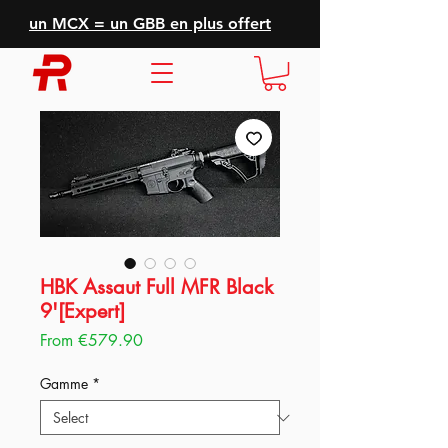
un MCX = un GBB en plus offert
HBK Assaut Full MFR Black
9'[Expert]
Sale
From
€579.90
Price
Gamme
*