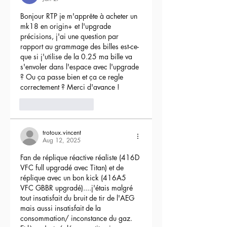
Bonjour RTP je m'apprête à acheter un 
mk18 en origin+ et l'upgrade 
précisions, j'ai une question par 
rapport au grammage des billes est-ce-
que si j'utilise de la 0.25 ma bille va 
s'envoler dans l'espace avec l'upgrade 
? Ou ça passe bien et ça ce regle 
correctement ? Merci d'avance !
3
Reply
trotoux.vincent
Aug 12, 2025
Fan de réplique réactive réaliste (416D 
VFC full upgradé avec Titan) et de 
réplique avec un bon kick (416A5 
VFC GBBR upgradé)....j'étais malgré 
tout insatisfait du bruit de tir de l'AEG 
mais aussi insatisfait de la 
consommation/ inconstance du gaz.