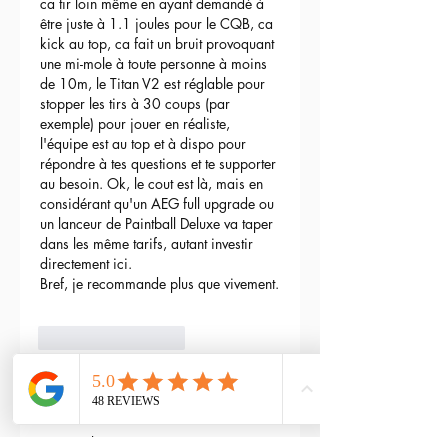
ca tir loin même en ayant demandé à 
être juste à 1.1 joules pour le CQB, ca 
kick au top, ca fait un bruit provoquant 
une mi-mole à toute personne à moins 
de 10m, le Titan V2 est réglable pour 
stopper les tirs à 30 coups (par 
exemple) pour jouer en réaliste, 
l'équipe est au top et à dispo pour 
répondre à tes questions et te supporter 
au besoin. Ok, le cout est là, mais en 
considérant qu'un AEG full upgrade ou 
un lanceur de Paintball Deluxe va taper 
dans les même tarifs, autant investir 
directement ici.
Bref, je recommande plus que vivement.
3
Reply
maxime gry
May 04, 2024
Bonjour l'équipe;