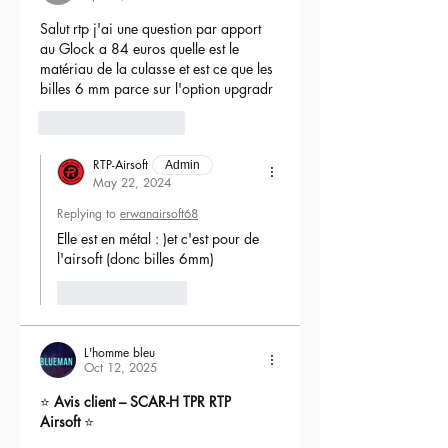
Salut rtp j'ai une question par apport 
au Glock a 84 euros quelle est le 
matériau de la culasse et est ce que les 
billes 6 mm parce sur l'option upgradr
6
Reply
RTP-Airsoft
Admin
May 22, 2024
Replying to
erwanairsoft68
Elle est en métal : )et c'est pour de 
l'airsoft (donc billes 6mm) 
Like
Reply
L'homme bleu
Oct 12, 2025
⭐ 
Avis client – SCAR-H TPR RTP 
Airsoft
 ⭐