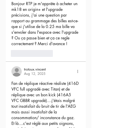
Bonjour RTP je m'apprête à acheter un 
mk18 en origin+ et l'upgrade 
précisions, j'ai une question par 
rapport au grammage des billes est-ce-
que si j'utilise de la 0.25 ma bille va 
s'envoler dans l'espace avec l'upgrade 
? Ou ça passe bien et ça ce regle 
correctement ? Merci d'avance !
3
Reply
trotoux.vincent
Aug 12, 2025
Fan de réplique réactive réaliste (416D 
VFC full upgradé avec Titan) et de 
réplique avec un bon kick (416A5 
VFC GBBR upgradé)....j'étais malgré 
tout insatisfait du bruit de tir de l'AEG 
mais aussi insatisfait de la 
consommation/ inconstance du gaz.
Et là....c'est réglé aux petits oignons, 