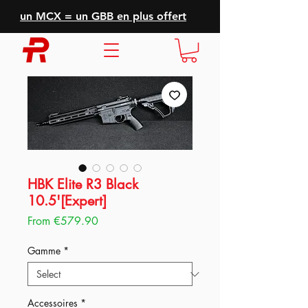
un MCX = un GBB en plus offert
HBK Elite R3 Black
10.5'[Expert]
Sale
From
€579.90
Price
Gamme
*
Accessoires
*