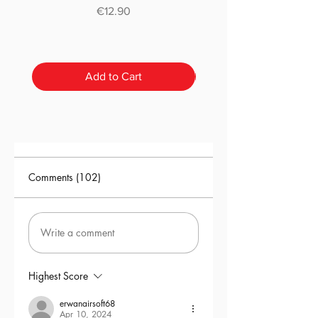
Price
€12.90
ultra réaliste et la possibilité de
programmer leur réplique
directement via le téléphone.​
Add to Cart
Comments (102)
Write a comment
Highest Score
erwanairsoft68
Apr 10, 2024