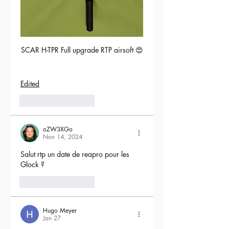
SCAR H-TPR Full upgrade RTP airsoft 😍
Edited
5
Reply
oZW3XGo
Nov 14, 2024
Salut rtp un date de reapro pour les 
Glock ?
4
Reply
Hugo Meyer
Jan 27