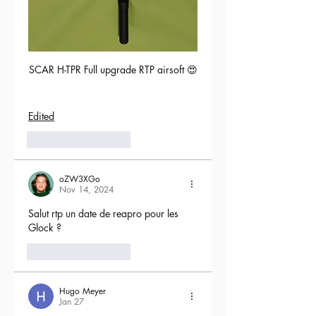
SCAR H-TPR Full upgrade RTP airsoft 😍
Edited
5
Reply
oZW3XGo
Nov 14, 2024
Salut rtp un date de reapro pour les 
Glock ?
4
Reply
Hugo Meyer
Jan 27