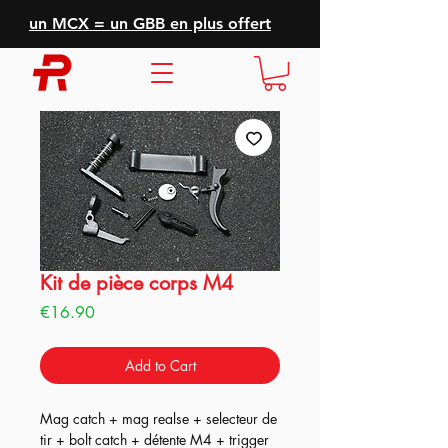
un MCX = un GBB en plus offert
Kit de pièce corps M4
Price
€16.90
Add to Cart
Mag catch + mag realse + selecteur de
tir + bolt catch + détente M4 + trigger