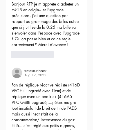
Bonjour RTP je m'apprête à acheter un 
mk18 en origin+ et l'upgrade 
précisions, j'ai une question par 
rapport au grammage des billes est-ce-
que si j'utilise de la 0.25 ma bille va 
s'envoler dans l'espace avec l'upgrade 
? Ou ça passe bien et ça ce regle 
correctement ? Merci d'avance !
3
Reply
trotoux.vincent
Aug 12, 2025
Fan de réplique réactive réaliste (416D 
VFC full upgradé avec Titan) et de 
réplique avec un bon kick (416A5 
VFC GBBR upgradé)....j'étais malgré 
tout insatisfait du bruit de tir de l'AEG 
mais aussi insatisfait de la 
consommation/ inconstance du gaz.
Et là....c'est réglé aux petits oignons, 