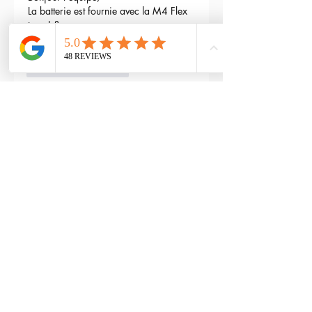
La batterie est fournie avec la M4 Flex 
type L ?
Edited
3
Reply
RTP-Airsoft
Admin
May 22, 2024
Replying to
maxime gry
Bonjour : )
Aucune batterie n'est fournie avec 
(pour éviter les doublons avec ceux 
qui en ont déjà), vous pouvez les 
retrouver ici : 
https://www.rtp-
airsoft.com/consommables-airsoft-
rtp
Like
Reply
leosim2001
Jul 24