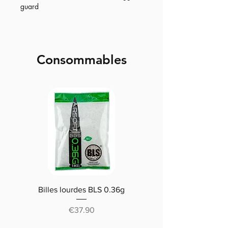
guard
Consommables
Billes lourdes BLS 0.36g
Traçantes Billes Bio BLS
(0.20g/0.25/0.28 /0.30
Price
€37.90