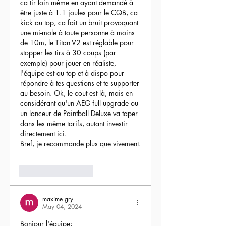
ca tir loin même en ayant demandé à 
être juste à 1.1 joules pour le CQB, ca 
kick au top, ca fait un bruit provoquant 
une mi-mole à toute personne à moins 
de 10m, le Titan V2 est réglable pour 
stopper les tirs à 30 coups (par 
exemple) pour jouer en réaliste, 
l'équipe est au top et à dispo pour 
répondre à tes questions et te supporter 
au besoin. Ok, le cout est là, mais en 
considérant qu'un AEG full upgrade ou 
un lanceur de Paintball Deluxe va taper 
dans les même tarifs, autant investir 
directement ici.
Bref, je recommande plus que vivement.
3
Reply
maxime gry
May 04, 2024
Bonjour l'équipe;