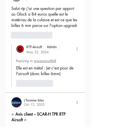
Salut rtp j'ai une question par apport 
au Glock a 84 euros quelle est le 
matériau de la culasse et est ce que les 
billes 6 mm parce sur l'option upgradr
6
Reply
RTP-Airsoft
Admin
May 22, 2024
Replying to
erwanairsoft68
Elle est en métal : )et c'est pour de 
l'airsoft (donc billes 6mm) 
Like
Reply
L'homme bleu
Oct 12, 2025
⭐ 
Avis client – SCAR-H TPR RTP 
Airsoft
 ⭐