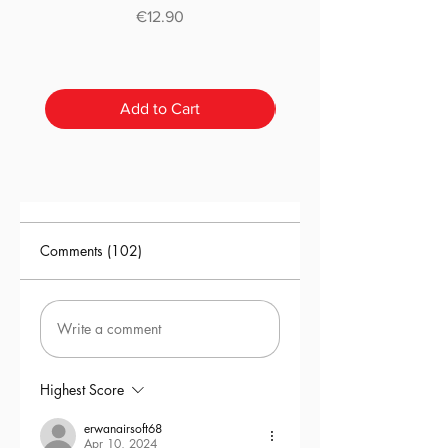
classique ou pré-déc
Price
€12.90
Add to Cart
Comments (102)
Write a comment
Highest Score
erwanairsoft68
Apr 10, 2024