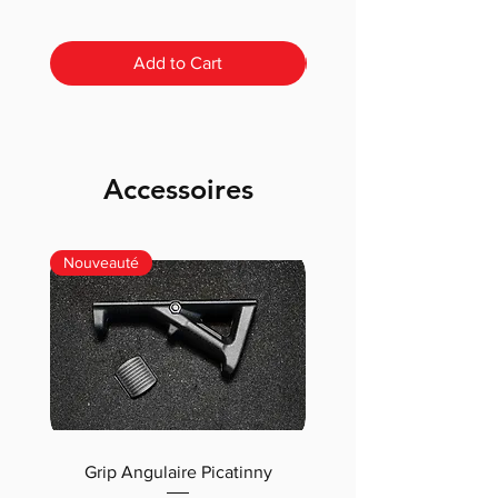
Add to Cart
Accessoires
Nouveauté
Grip Angulaire Picatinny
Malletteau choix (m