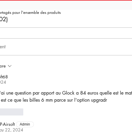
artagés pour l'ensemble des produits
02)
ent
ore
ft68
024
j'ai une question par apport au Glock a 84 euros quelle est le mat
 est ce que les billes 6 mm parce sur l'option upgradr
Reply
P-Airsoft
Admin
ay 22, 2024