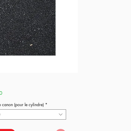
Price
0
u canon (pour le cylindre)
*
t