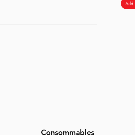
Add t
ra la plus polyvalente pour vos différents build
en métal
Consommables