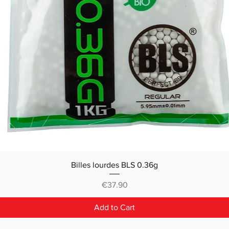
Billes lourdes BLS 0.36g
Price
€37.90
Add to Cart