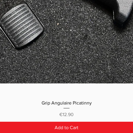
Grip Angulaire Picatinny
Price
€12.90
Add to Cart