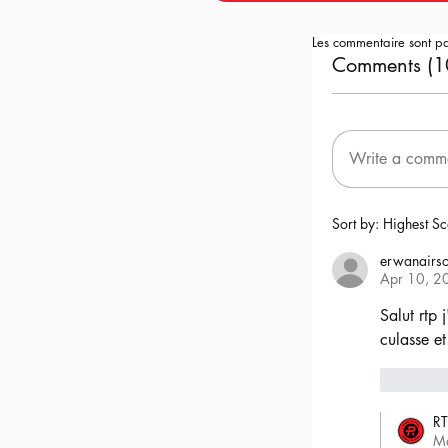
Les commentaire sont p
Comments (1
Write a comm
Sort by:
Highest Sc
erwanairso
Apr 10, 2
Salut rtp 
culasse et
6
RT
M