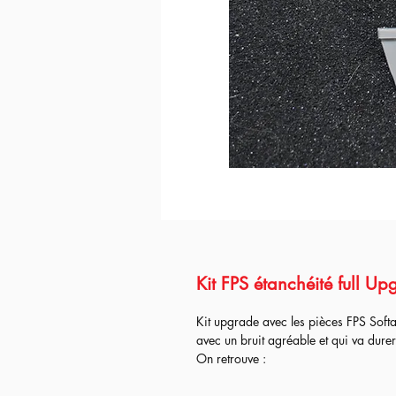
Kit FPS étanchéité full U
Kit upgrade avec les pièces FPS Softa
avec un bruit agréable et qui va dur
On retrouve :
Nozzle POM avec oring
Tête de piston technopolymere