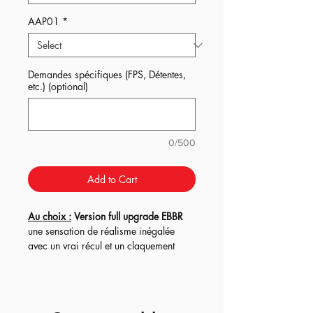
AAP01
*
Demandes spécifiques (FPS, Détentes,
etc.) (optional)
0/500
Add to Cart
Au choix :
Version full upgrade EBBR
une sensation de réalisme inégalée
avec un vrai récul et un claquement
immersif ! Moteur Brushless, Mosfet
Bluetooth Titan ou Aster, détente ultra
réaliste (poids) et interne full upgrade.
Version Ultimate Silence AEG
pour des