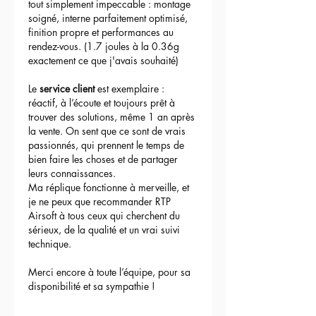
à l'occasion de la sortie de la vidéo
tout simplement impeccable : montage 
de Ding. Durée limitée & code
soigné, interne parfaitement optimisé, 
Escouade-RTP inapplicable pendant la
finition propre et performances au 
durée de la promotion : )
rendez-vous. (1.7 joules à la 0.36g 
exactement ce que j'avais souhaité)
Le 
service client
 est exemplaire : 
réactif, à l’écoute et toujours prêt à 
trouver des solutions, même 1 an après 
la vente. On sent que ce sont de vrais 
passionnés, qui prennent le temps de 
bien faire les choses et de partager 
leurs connaissances.
Ma réplique fonctionne à merveille, et 
je ne peux que recommander RTP 
Airsoft à tous ceux qui cherchent du 
sérieux, de la qualité et un vrai suivi 
technique.
Merci encore à toute l’équipe, pour sa 
disponibilité et sa sympathie !