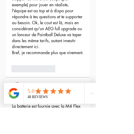
exemple) pour jouer en réaliste, 
l'équipe est au top et à dispo pour 
répondre à tes questions et te supporter 
au besoin. Ok, le cout est là, mais en 
considérant qu'un AEG full upgrade ou 
un lanceur de Paintball Deluxe va taper 
dans les même tarifs, autant investir 
directement ici.
Bref, je recommande plus que vivement.
3
Reply
maxime gry
May 04, 2024
Bonjour l'équipe;
La batterie est fournie avec la M4 Flex 
type L ?
Edited
3
Reply