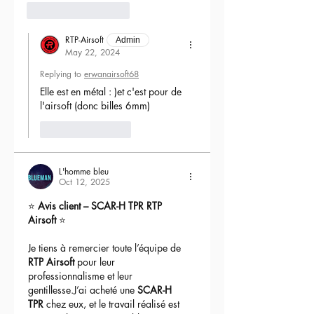
- Malette Nuprol 137*33*15
6
Reply
- AEG ou N-AEG en option (bolt
mobile) fait à l’atelier (lourde
RTP-Airsoft
Admin
modification du upper) sur les deux
May 22, 2024
uppers
Replying to
erwanairsoft68
- GBB AAP01 noire ou TAN interne
Elle est en métal : )et c'est pour de 
upgrade
l'airsoft (donc billes 6mm) 
- 4 chargeurs mid cap type pmag
- Full upgrade interne (Gate, FPS
Like
Reply
softair, CNC, Solink, RTP)
- Bloc hop up retro arms x RTP
(légèrement modifié à l’atelier)
L'homme bleu
Oct 12, 2025
- 2 x Canon sur mesure 6.08mm RTP
importés du Japon
⭐ 
Avis client – SCAR-H TPR RTP 
- Titan ou Aster bluetooth +
Airsoft
 ⭐
tacticker HPA Pulsar D avec Titan
bluetooth
Je tiens à remercier toute l’équipe de 
RTP Airsoft
 pour leur 
Le tout assemblé et testé à 100% dans
professionnalisme et leur 
notre atelier en France !
gentillesse.J’ai acheté une 
SCAR-H 
Unique et exclusif, proposé uniquement
TPR
 chez eux, et le travail réalisé est 