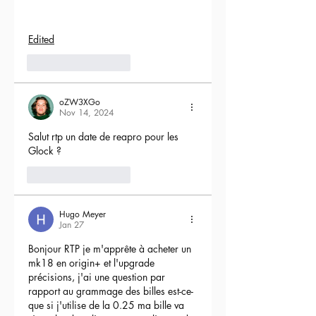
Edited
5
Reply
oZW3XGo
Nov 14, 2024
Salut rtp un date de reapro pour les 
Glock ?
4
Reply
Hugo Meyer
Jan 27
Bonjour RTP je m'apprête à acheter un 
mk18 en origin+ et l'upgrade 
précisions, j'ai une question par 
rapport au grammage des billes est-ce-
que si j'utilise de la 0.25 ma bille va 