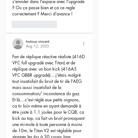
s'envoler dans l'espace avec l'upgrade 
? Ou ça passe bien et ça ce regle 
correctement ? Merci d'avance !
3
Reply
trotoux.vincent
Aug 12, 2025
Fan de réplique réactive réaliste (416D 
VFC full upgradé avec Titan) et de 
réplique avec un bon kick (416A5 
VFC GBBR upgradé)....j'étais malgré 
tout insatisfait du bruit de tir de l'AEG 
mais aussi insatisfait de la 
consommation/ inconstance du gaz.
Et là....c'est réglé aux petits oignons, 
ca tir loin même en ayant demandé à 
être juste à 1.1 joules pour le CQB, ca 
kick au top, ca fait un bruit provoquant 
une mi-mole à toute personne à moins 
de 10m, le Titan V2 est réglable pour 
stopper les tirs à 30 coups (par 