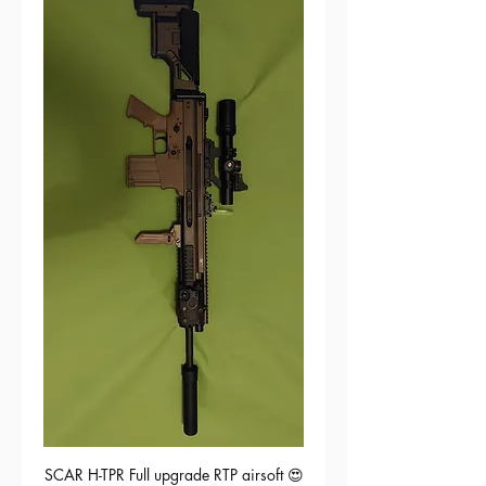
SCAR H-TPR Full upgrade RTP airsoft 😍