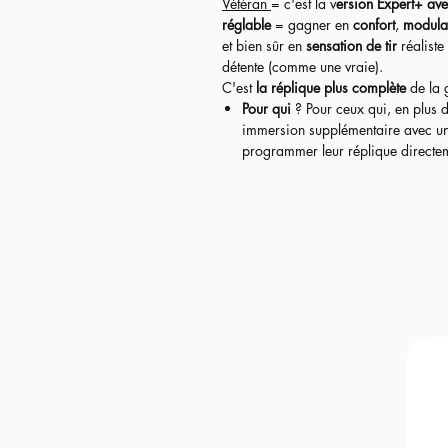
Vétéran
= c'est la v
ersion Expert+ ave
réglable
= gagner en
confort
,
modula
et bien sûr en
sensation de tir
réaliste
détente (comme une vraie).
C'est
la réplique plus complète
de la
Pour qui
? Pour ceux qui, en plus 
immersion supplémentaire avec une d
programmer leur réplique directeme