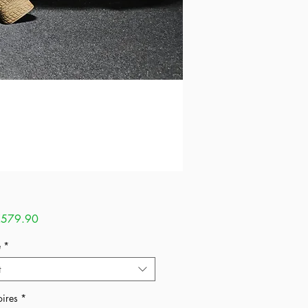
Sale
579.90
Price
e
*
t
ires
*