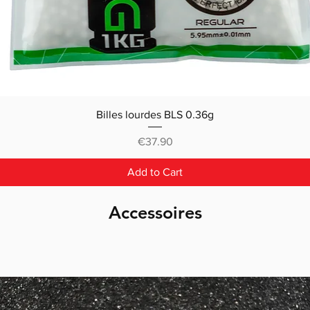
Billes lourdes BLS 0.36g
Price
€37.90
Add to Cart
Accessoires