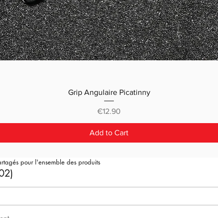
Grip Angulaire Picatinny
Price
€12.90
Add to Cart
artagés pour l'ensemble des produits
02)