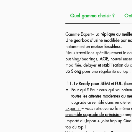
Réplique
Précision de 12.5'
,
taille pa
Quel gamme choisir ?
Opt
La réplique est fournie avec différent
terrain.
Les accessoires (Red Dot avec sa montu
Gamme Expert
=
La réplique au meille
Une gearbox d'usine modifiée par no
notamment un
moteur Brushless.
Nous travaillons spécifiquement
le
c
a
bushing/bearings,
AOE
, nouvel ens
modifiée, delayer
et stabilisation
du c
up Slong
pour une régularité au top !
11.1v Ready pour SEMI et FULL (bur
Pour qui
? Pour ceux qui souhaiten
toutes les attentes modernes au mei
upgrade assemblé dans un atelier e
Expert +
= vous retrouverez le même 
ensemble upgrade de précision
compr
importé du Japon + Joint hop up Qua
top du top !