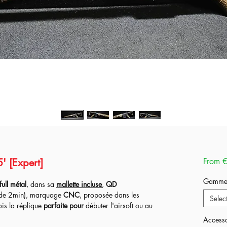
' [Expert]
From
€
Gamm
full métal
, dans sa
mallette incluse
,
QD
 de 2min), marquage
CNC
, proposée dans les
Selec
ois la réplique
parfaite pour
débuter l'airsoft ou au
ditions.
Accesso