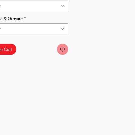
t
t ?
te & Gravure
*
t
o Cart