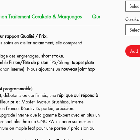
Selec
rfaite pour alterner entre le CQB ou la forêt !
ion Traitement Cerakote & Marquages
Que contient ce produi
Cerako
s ressorts pour vous adapter à la puissance de votre
Selec
re et la mallette) sont en option.
ur rapport Qualité / Prix.
s soins e
n atelier notamment, elle comprend
Add t
lage des engrenages,
short stroke
,
emble
Piston/Tête de piston
FPS/Slong,
tappet plate
anon interne). Nous ajoutons un
nouveau joint hop
st programmable)
t, débutants ou confirmés, une
réplique qui répond à
lleur prix
: Mosfet, Moteur Brushless, Interne
n France. Réactivité, portée, précision.​
upgrade interne que la gamme Expert avec en plus un
enant bloc hop up CNC RA + canon sur mesure
ntum ou maple leaf pour une portée / précision au