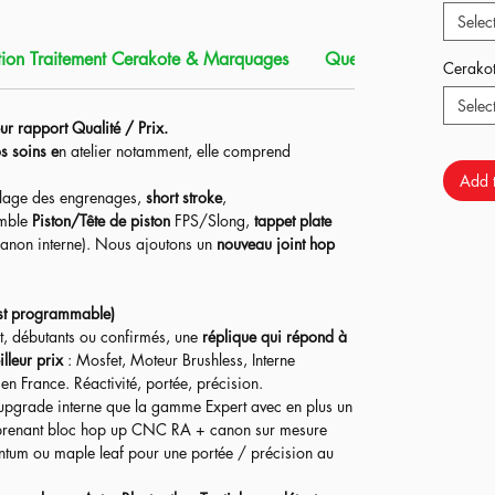
Selec
aite pour alterner entre le
CQB
ou la
forêt
!
ion Traitement Cerakote & Marquages
Que contient ce produi
Cerako
s ressorts pour vous adapter à la puissance de votre
Selec
ur rapport Qualité / Prix.
re et la mallette) sont en option.
s soins e
n atelier notamment, elle comprend
Add t
lage des engrenages,
short stroke
,
emble
Piston/Tête de piston
FPS/Slong,
tappet plate
anon interne). Nous ajoutons un
nouveau joint hop
st programmable)
t, débutants ou confirmés, une
réplique qui répond à
lleur prix
: Mosfet, Moteur Brushless, Interne
n France. Réactivité, portée, précision.​
upgrade interne que la gamme Expert avec en plus un
enant bloc hop up CNC RA + canon sur mesure
ntum ou maple leaf pour une portée / précision au