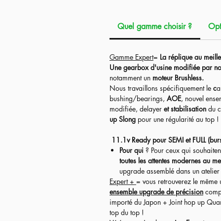
Réplique
Précision de 8-9'
,
taille parf
Quel gamme choisir ?
Opt
La réplique est fournie avec différent
terrain.
Gamme Expert
=
La réplique au meille
Les accessoires (Red Dot avec sa montu
Une gearbox d'usine modifiée par no
notamment un
moteur Brushless.
Nous travaillons spécifiquement
le
c
a
bushing/bearings,
AOE
, nouvel ens
modifiée, delayer
et stabilisation
du c
up Slong
pour une régularité au top !
11.1v Ready pour SEMI et FULL (bur
Pour qui
? Pour ceux qui souhaiten
toutes les attentes modernes au mei
upgrade assemblé dans un atelier e
Expert +
= vous retrouverez le même 
ensemble upgrade de précision
compr
importé du Japon + Joint hop up Qua
top du top !