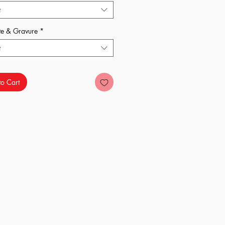
t
t ?
te & Gravure
*
t
o Cart