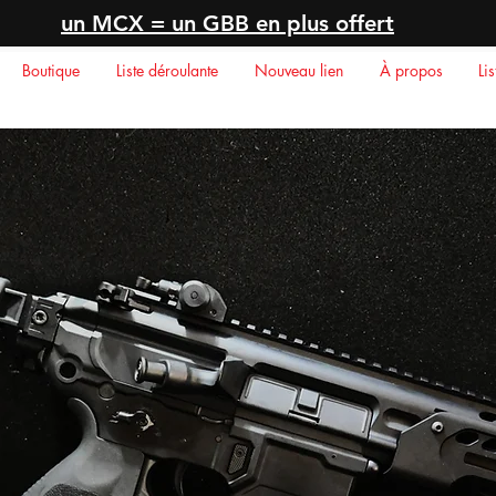
un MCX = un GBB en plus offert
Boutique
Liste déroulante
Nouveau lien
À propos
Li