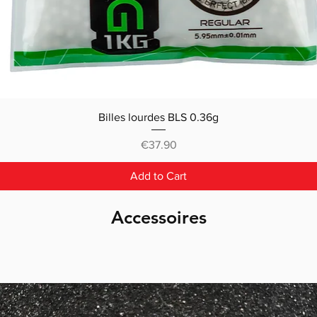
Billes lourdes BLS 0.36g
Price
€37.90
Add to Cart
Accessoires