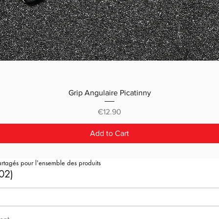
Grip Angulaire Picatinny
Price
€12.90
Add to Cart
artagés pour l'ensemble des produits
02)