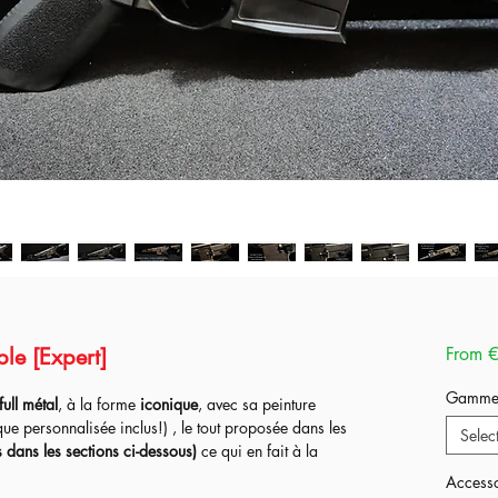
le [Expert]
From
€
Gamm
full métal
, à la forme
iconique
, avec sa peinture
que personnalisée inclus!) , le tout proposée dans les
Selec
 dans les sections ci-dessous)
ce qui en fait à la
l'airsoft ou au contraire continuer dans meilleurs
Accesso