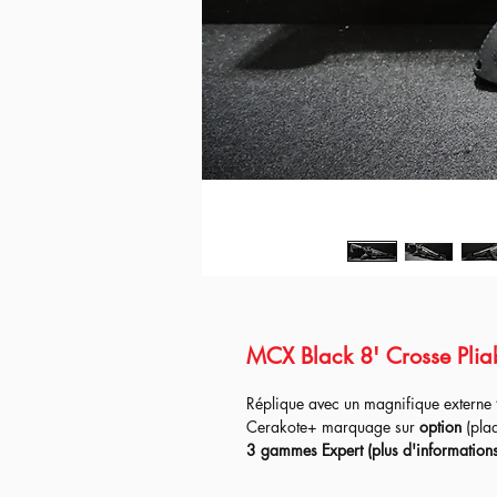
MCX Black 8' Crosse Pliab
Réplique avec un magnifique externe
Cerakote+ marquage sur
option
(pla
3
gammes Expert (plus d'informations
fois la réplique
parfaite pour
débuter 
conditions.