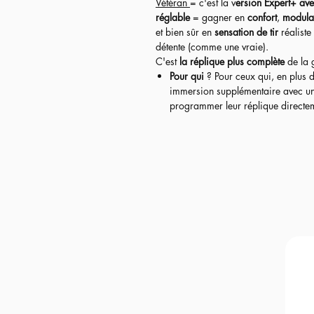
Vétéran
= c'est la v
ersion Expert+ ave
réglable
= gagner en
confort
,
modula
et bien sûr en
sensation de tir
réaliste
détente (comme une vraie).
C'est
la réplique plus complète
de la
Pour qui
? Pour ceux qui, en plus 
immersion supplémentaire avec une d
programmer leur réplique directeme