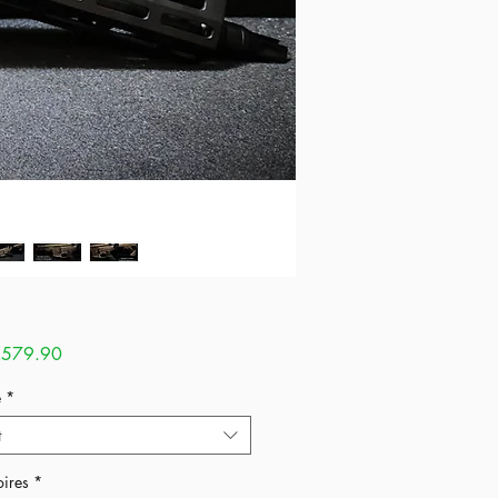
Sale
579.90
Price
e
*
t
ires
*