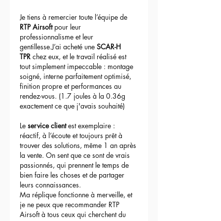
Je tiens à remercier toute l’équipe de 
RTP Airsoft
 pour leur 
professionnalisme et leur 
gentillesse.J’ai acheté une 
SCAR-H 
TPR
 chez eux, et le travail réalisé est 
tout simplement impeccable : montage 
soigné, interne parfaitement optimisé, 
finition propre et performances au 
rendez-vous. (1.7 joules à la 0.36g 
exactement ce que j'avais souhaité)
Le 
service client
 est exemplaire : 
réactif, à l’écoute et toujours prêt à 
trouver des solutions, même 1 an après 
la vente. On sent que ce sont de vrais 
passionnés, qui prennent le temps de 
bien faire les choses et de partager 
leurs connaissances.
Ma réplique fonctionne à merveille, et 
je ne peux que recommander RTP 
Airsoft à tous ceux qui cherchent du 