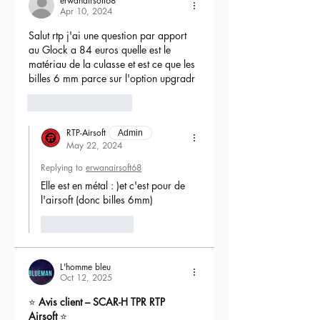
erwanairsoft68
Apr 10, 2024
Salut rtp j'ai une question par apport 
au Glock a 84 euros quelle est le 
matériau de la culasse et est ce que les 
billes 6 mm parce sur l'option upgradr
6
Reply
RTP-Airsoft
Admin
May 22, 2024
Replying to
erwanairsoft68
Elle est en métal : )et c'est pour de 
l'airsoft (donc billes 6mm) 
Like
Reply
L'homme bleu
Oct 12, 2025
⭐ 
Avis client – SCAR-H TPR RTP 
Airsoft
 ⭐