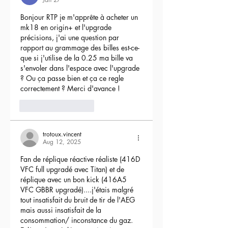
Bonjour RTP je m'apprête à acheter un 
mk18 en origin+ et l'upgrade 
précisions, j'ai une question par 
rapport au grammage des billes est-ce-
que si j'utilise de la 0.25 ma bille va 
s'envoler dans l'espace avec l'upgrade 
? Ou ça passe bien et ça ce regle 
correctement ? Merci d'avance !
3
Reply
trotoux.vincent
Aug 12, 2025
Fan de réplique réactive réaliste (416D 
VFC full upgradé avec Titan) et de 
réplique avec un bon kick (416A5 
VFC GBBR upgradé)....j'étais malgré 
tout insatisfait du bruit de tir de l'AEG 
mais aussi insatisfait de la 
consommation/ inconstance du gaz.