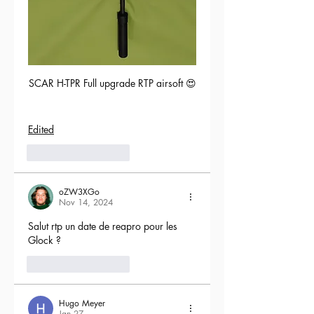
SCAR H-TPR Full upgrade RTP airsoft 😍
Edited
5
Reply
oZW3XGo
Nov 14, 2024
Salut rtp un date de reapro pour les 
Glock ?
4
Reply
Hugo Meyer
Jan 27