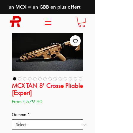
un MCX = un GBB en plus offert
MCX TAN 8' Crosse Pliable
[Expert]
Sale
From
€579.90
Price
Gamme
*