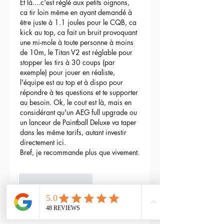
Et là....c'est réglé aux petits oignons, 
ca tir loin même en ayant demandé à 
être juste à 1.1 joules pour le CQB, ca 
kick au top, ca fait un bruit provoquant 
une mi-mole à toute personne à moins 
de 10m, le Titan V2 est réglable pour 
stopper les tirs à 30 coups (par 
exemple) pour jouer en réaliste, 
l'équipe est au top et à dispo pour 
répondre à tes questions et te supporter 
au besoin. Ok, le cout est là, mais en 
considérant qu'un AEG full upgrade ou 
un lanceur de Paintball Deluxe va taper 
dans les même tarifs, autant investir 
directement ici.
Bref, je recommande plus que vivement.
3
Reply
maxime gry
May 04, 2024