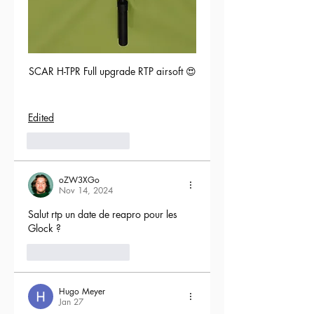
SCAR H-TPR Full upgrade RTP airsoft 😍
Edited
5
Reply
oZW3XGo
Nov 14, 2024
Salut rtp un date de reapro pour les 
Glock ?
4
Reply
Hugo Meyer
Jan 27