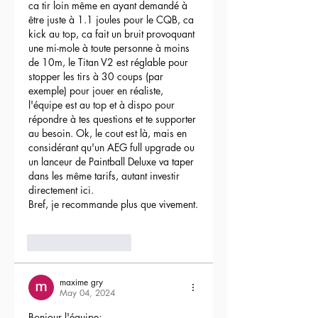
ca tir loin même en ayant demandé à 
être juste à 1.1 joules pour le CQB, ca 
kick au top, ca fait un bruit provoquant 
une mi-mole à toute personne à moins 
de 10m, le Titan V2 est réglable pour 
stopper les tirs à 30 coups (par 
exemple) pour jouer en réaliste, 
l'équipe est au top et à dispo pour 
répondre à tes questions et te supporter 
au besoin. Ok, le cout est là, mais en 
considérant qu'un AEG full upgrade ou 
un lanceur de Paintball Deluxe va taper 
dans les même tarifs, autant investir 
directement ici.
Bref, je recommande plus que vivement.
3
Reply
maxime gry
May 04, 2024
Bonjour l'équipe;