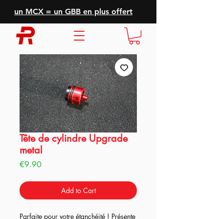
un MCX = un GBB en plus offert
Tête de cylindre Upgrade
metal
Price
€9.90
Add to Cart
Parfaite pour votre étanchéité ! Présente