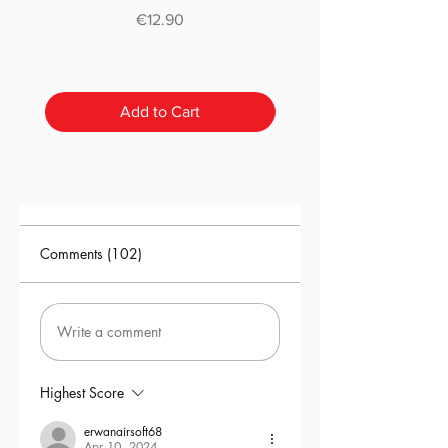
classique ou pré-déc
Price
€12.90
Add to Cart
Comments (102)
Write a comment
Highest Score
erwanairsoft68
Apr 10, 2024