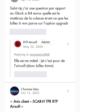
Salut rtp j'ai une question par apport 
au Glock a 84 euros quelle est le 
matériau de la culasse et est ce que les 
billes 6 mm parce sur l'option upgradr
6
Reply
RTP-Airsoft
Admin
May 22, 2024
Replying to
erwanairsoft68
Elle est en métal : )et c'est pour de 
l'airsoft (donc billes 6mm) 
Like
Reply
L'homme bleu
Oct 12, 2025
⭐ 
Avis client – SCAR-H TPR RTP 
Airsoft
 ⭐