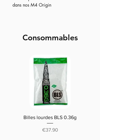
dans nos M4 Origin
Consommables
Billes lourdes BLS 0.36g
Traçantes Billes Bio BLS
(0.20g/0.25/0.28 /0.30
Price
€37.90