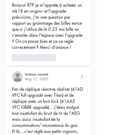
Bonjour RTP je m'apprête à acheter un 
mk18 en origin+ et l'upgrade 
précisions, j'ai une question par 
rapport au grammage des billes est-ce-
que si j'utilise de la 0.25 ma bille va 
s'envoler dans l'espace avec l'upgrade 
? Ou ça passe bien et ça ce regle 
correctement ? Merci d'avance !
3
Reply
trotoux.vincent
Aug 12, 2025
Fan de réplique réactive réaliste (416D 
VFC full upgradé avec Titan) et de 
réplique avec un bon kick (416A5 
VFC GBBR upgradé)....j'étais malgré 
tout insatisfait du bruit de tir de l'AEG 
mais aussi insatisfait de la 
consommation/ inconstance du gaz.
Et là....c'est réglé aux petits oignons, 