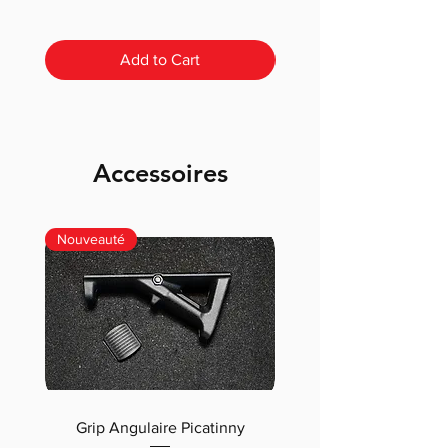
Add to Cart
Accessoires
Nouveauté
Grip Angulaire Picatinny
Malletteau choix (m