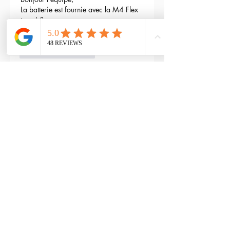
La batterie est fournie avec la M4 Flex 
type L ?
Edited
3
Reply
RTP-Airsoft
Admin
May 22, 2024
Replying to
maxime gry
Bonjour : )
Aucune batterie n'est fournie avec 
(pour éviter les doublons avec ceux 
qui en ont déjà), vous pouvez les 
retrouver ici : 
https://www.rtp-
airsoft.com/consommables-airsoft-
rtp
Like
Reply
leosim2001
Jul 24