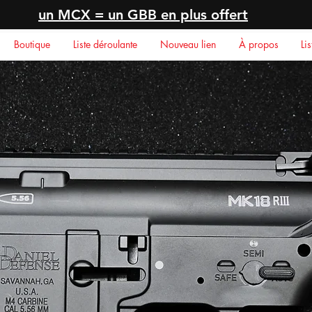
un MCX = un GBB en plus offert
Boutique
Liste déroulante
Nouveau lien
À propos
Li