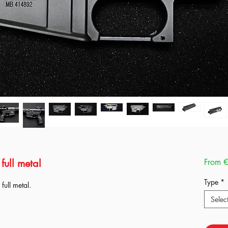
full metal
From
€
Type
*
ull metal.
Selec