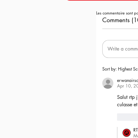
Les commentaire sont p
Comments (1
Write a comm
Sort by:
Highest Sc
erwanairso
Apr 10, 2
Salut rtp 
culasse et
6
RT
M