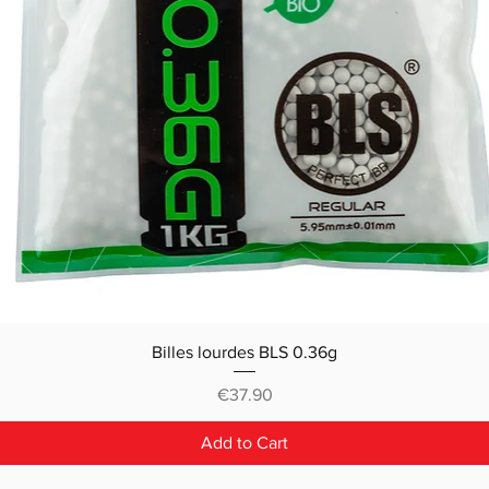
Billes lourdes BLS 0.36g
Price
€37.90
Add to Cart