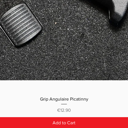
Grip Angulaire Picatinny
Price
€12.90
Add to Cart