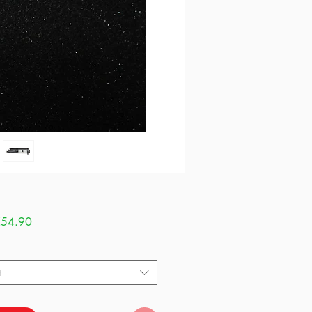
Sale
54.90
Price
t