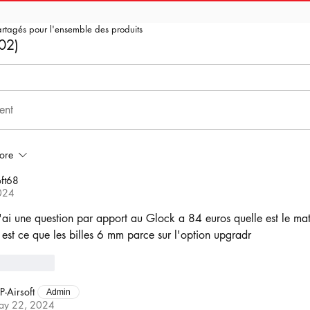
artagés pour l'ensemble des produits
02)
ent
ore
ft68
024
j'ai une question par apport au Glock a 84 euros quelle est le mat
 est ce que les billes 6 mm parce sur l'option upgradr
Reply
P-Airsoft
Admin
ay 22, 2024