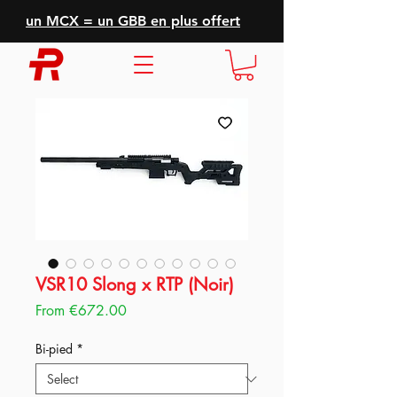
un MCX = un GBB en plus offert
VSR10 Slong x RTP (Noir)
Sale
From
€672.00
Price
Bi-pied
*