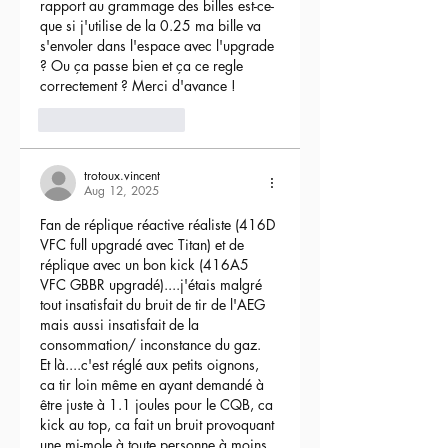
rapport au grammage des billes est-ce-
que si j'utilise de la 0.25 ma bille va 
s'envoler dans l'espace avec l'upgrade 
? Ou ça passe bien et ça ce regle 
correctement ? Merci d'avance !
3
Reply
trotoux.vincent
Aug 12, 2025
Fan de réplique réactive réaliste (416D 
VFC full upgradé avec Titan) et de 
réplique avec un bon kick (416A5 
VFC GBBR upgradé)....j'étais malgré 
tout insatisfait du bruit de tir de l'AEG 
mais aussi insatisfait de la 
consommation/ inconstance du gaz.
Et là....c'est réglé aux petits oignons, 
ca tir loin même en ayant demandé à 
être juste à 1.1 joules pour le CQB, ca 
kick au top, ca fait un bruit provoquant 
une mi-mole à toute personne à moins 