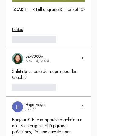
SCAR H-TPR Full upgrade RTP airsoft 😍
Edited
5
Reply
oZW3XGo
Nov 14, 2024
Salut rtp un date de reapro pour les 
Glock ?
4
Reply
Hugo Meyer
Jan 27
Bonjour RTP je m'apprête à acheter un 
mk18 en origin+ et l'upgrade 
précisions, j'ai une question par 