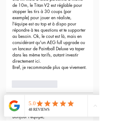
de 10m, le Titan V2 est réglable pour 
stopper les tirs à 30 coups (par 
exemple) pour jouer en réaliste, 
l'équipe est au top et à dispo pour 
répondre à tes questions et te supporter 
au besoin. Ok, le cout est là, mais en 
considérant qu'un AEG full upgrade ou 
un lanceur de Paintball Deluxe va taper 
dans les même tarifs, autant investir 
directement ici.
Bref, je recommande plus que vivement.
3
Reply
maxime gry
May 04, 2024
Bonjour l'équipe;
La batterie est fournie avec la M4 Flex 
type L ?
Edited