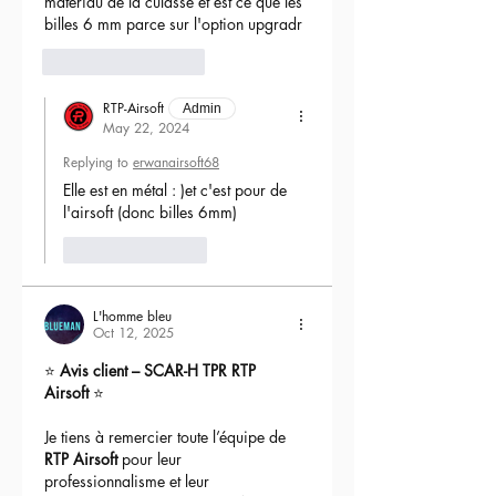
matériau de la culasse et est ce que les 
billes 6 mm parce sur l'option upgradr
6
Reply
RTP-Airsoft
Admin
May 22, 2024
Replying to
erwanairsoft68
Elle est en métal : )et c'est pour de 
l'airsoft (donc billes 6mm) 
Like
Reply
L'homme bleu
Oct 12, 2025
⭐ 
Avis client – SCAR-H TPR RTP 
Airsoft
 ⭐
Je tiens à remercier toute l’équipe de 
RTP Airsoft
 pour leur 
professionnalisme et leur 