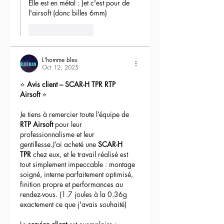
Elle est en métal : )et c'est pour de 
l'airsoft (donc billes 6mm) 
Like
Reply
L'homme bleu
Oct 12, 2025
⭐ 
Avis client – SCAR-H TPR RTP 
Airsoft
 ⭐
Je tiens à remercier toute l’équipe de 
RTP Airsoft
 pour leur 
professionnalisme et leur 
gentillesse.J’ai acheté une 
SCAR-H 
TPR
 chez eux, et le travail réalisé est 
tout simplement impeccable : montage 
soigné, interne parfaitement optimisé, 
finition propre et performances au 
rendez-vous. (1.7 joules à la 0.36g 
exactement ce que j'avais souhaité)