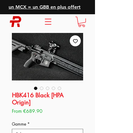
un MCX = un GBB en plus offert
HBK416 Black [HPA
Origin]
Sale
From
€689.90
Price
Gamme
*