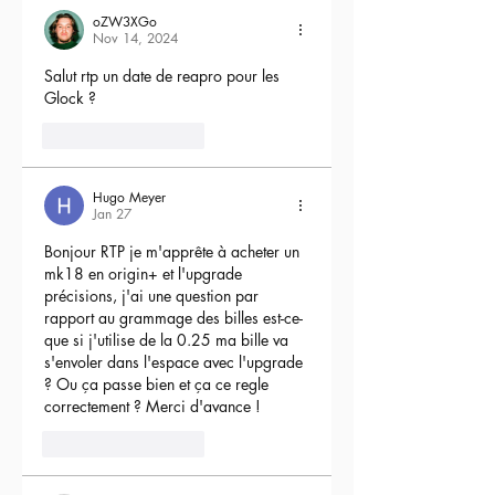
oZW3XGo
Nov 14, 2024
Salut rtp un date de reapro pour les 
Glock ?
4
Reply
Hugo Meyer
Jan 27
Bonjour RTP je m'apprête à acheter un 
mk18 en origin+ et l'upgrade 
précisions, j'ai une question par 
rapport au grammage des billes est-ce-
que si j'utilise de la 0.25 ma bille va 
s'envoler dans l'espace avec l'upgrade 
? Ou ça passe bien et ça ce regle 
correctement ? Merci d'avance !
3
Reply