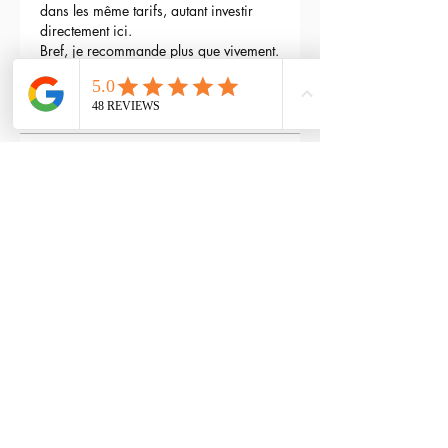
dans les même tarifs, autant investir 
directement ici.
Bref, je recommande plus que vivement.
3
Reply
maxime gry
May 04, 2024
Bonjour l'équipe;
La batterie est fournie avec la M4 Flex 
type L ?
Edited
3
Reply
RTP-Airsoft
Admin
May 22, 2024
Replying to
maxime gry
Bonjour : )