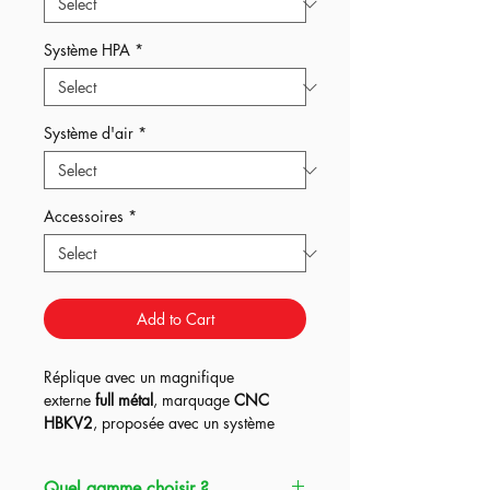
Système HPA
*
Système d'air
*
Accessoires
*
Add to Cart
Réplique avec un magnifique
externe
full métal
, marquage
CNC
HBKV2
, proposée avec un système
Kythera ou Pulsar D2 + Titan Bluetooth
dans les
3
gammes HPA Origin et un
Quel gamme choisir ?