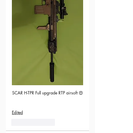
SCAR H-TPR Full upgrade RTP airsoft 😍
Edited
5
Reply