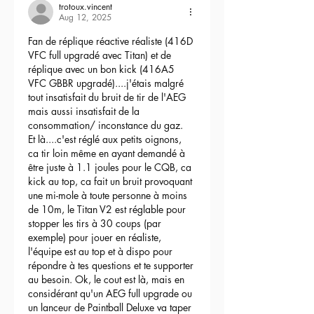
trotoux.vincent
Aug 12, 2025
Fan de réplique réactive réaliste (416D 
VFC full upgradé avec Titan) et de 
réplique avec un bon kick (416A5 
VFC GBBR upgradé)....j'étais malgré 
tout insatisfait du bruit de tir de l'AEG 
mais aussi insatisfait de la 
consommation/ inconstance du gaz.
Et là....c'est réglé aux petits oignons, 
ca tir loin même en ayant demandé à 
être juste à 1.1 joules pour le CQB, ca 
kick au top, ca fait un bruit provoquant 
une mi-mole à toute personne à moins 
de 10m, le Titan V2 est réglable pour 
stopper les tirs à 30 coups (par 
exemple) pour jouer en réaliste, 
l'équipe est au top et à dispo pour 
répondre à tes questions et te supporter 
au besoin. Ok, le cout est là, mais en 
considérant qu'un AEG full upgrade ou 
un lanceur de Paintball Deluxe va taper 