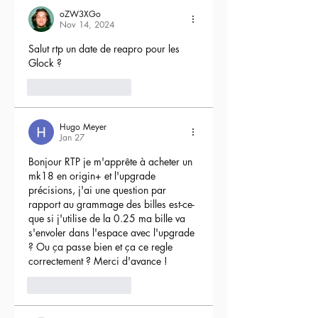
oZW3XGo
Nov 14, 2024
Salut rtp un date de reapro pour les 
Glock ?
4
Reply
Hugo Meyer
Jan 27
Bonjour RTP je m'apprête à acheter un 
mk18 en origin+ et l'upgrade 
précisions, j'ai une question par 
rapport au grammage des billes est-ce-
que si j'utilise de la 0.25 ma bille va 
s'envoler dans l'espace avec l'upgrade 
? Ou ça passe bien et ça ce regle 
correctement ? Merci d'avance !
3
Reply