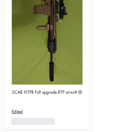
SCAR H-TPR Full upgrade RTP airsoft 😍
Edited
5
Reply