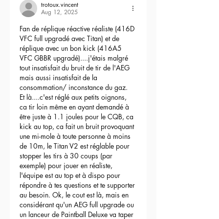
trotoux.vincent
Aug 12, 2025
Fan de réplique réactive réaliste (416D 
VFC full upgradé avec Titan) et de 
réplique avec un bon kick (416A5 
VFC GBBR upgradé)....j'étais malgré 
tout insatisfait du bruit de tir de l'AEG 
mais aussi insatisfait de la 
consommation/ inconstance du gaz.
Et là....c'est réglé aux petits oignons, 
ca tir loin même en ayant demandé à 
être juste à 1.1 joules pour le CQB, ca 
kick au top, ca fait un bruit provoquant 
une mi-mole à toute personne à moins 
de 10m, le Titan V2 est réglable pour 
stopper les tirs à 30 coups (par 
exemple) pour jouer en réaliste, 
l'équipe est au top et à dispo pour 
répondre à tes questions et te supporter 
au besoin. Ok, le cout est là, mais en 
considérant qu'un AEG full upgrade ou 
un lanceur de Paintball Deluxe va taper 