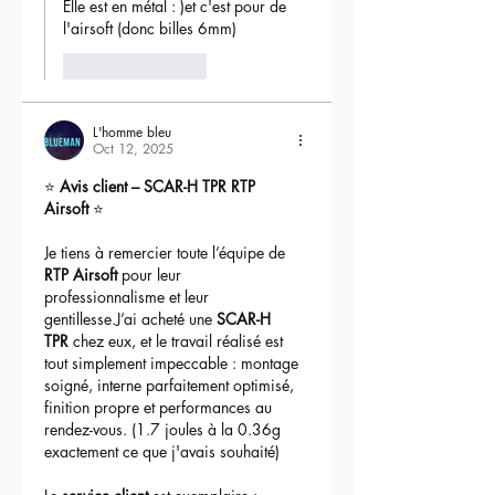
Elle est en métal : )et c'est pour de 
l'airsoft (donc billes 6mm) 
Like
Reply
L'homme bleu
Oct 12, 2025
⭐ 
Avis client – SCAR-H TPR RTP 
Airsoft
 ⭐
Je tiens à remercier toute l’équipe de 
RTP Airsoft
 pour leur 
professionnalisme et leur 
gentillesse.J’ai acheté une 
SCAR-H 
TPR
 chez eux, et le travail réalisé est 
tout simplement impeccable : montage 
soigné, interne parfaitement optimisé, 
finition propre et performances au 
rendez-vous. (1.7 joules à la 0.36g 
exactement ce que j'avais souhaité)