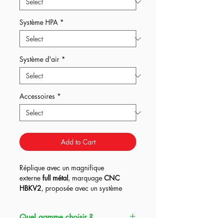
Système HPA
*
Système d'air
*
Accessoires
*
Add to Cart
Réplique avec un magnifique
externe
full métal
, marquage
CNC
HBKV2
, proposée avec un système
Kythera ou Pulsar D2 + Titan Bluetooth
dans les
3
gammes HPA Origin et un
Quel gamme choisir ?