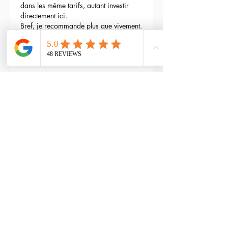
dans les même tarifs, autant investir 
directement ici.
Bref, je recommande plus que vivement.
3
Reply
maxime gry
May 04, 2024
Bonjour l'équipe;
La batterie est fournie avec la M4 Flex 
type L ?
Edited
3
Reply
RTP-Airsoft
Admin
May 22, 2024
Replying to
maxime gry
Bonjour : )