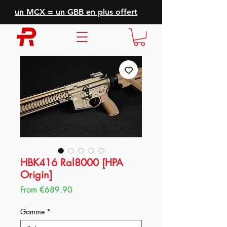
un MCX = un GBB en plus offert
HBK416 Ral8000 [HPA
Origin]
Sale
From
€689.90
Price
Gamme
*