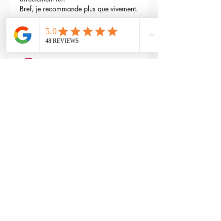
Bref, je recommande plus que vivement.
3
Reply
maxime gry
May 04, 2024
Bonjour l'équipe;
La batterie est fournie avec la M4 Flex 
type L ?
Edited
3
Reply
RTP-Airsoft
Admin
May 22, 2024
Replying to
maxime gry
Bonjour : )
Aucune batterie n'est fournie avec 
(pour éviter les doublons avec ceux 