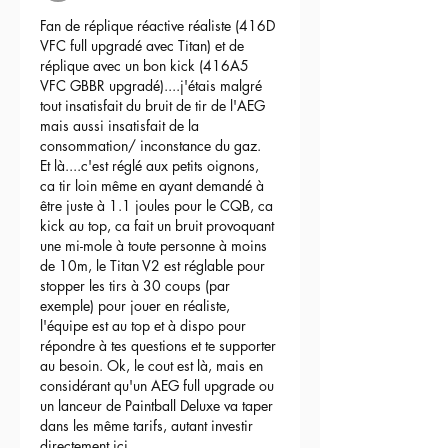
Fan de réplique réactive réaliste (416D 
VFC full upgradé avec Titan) et de 
réplique avec un bon kick (416A5 
VFC GBBR upgradé)....j'étais malgré 
tout insatisfait du bruit de tir de l'AEG 
mais aussi insatisfait de la 
consommation/ inconstance du gaz.
Et là....c'est réglé aux petits oignons, 
ca tir loin même en ayant demandé à 
être juste à 1.1 joules pour le CQB, ca 
kick au top, ca fait un bruit provoquant 
une mi-mole à toute personne à moins 
de 10m, le Titan V2 est réglable pour 
stopper les tirs à 30 coups (par 
exemple) pour jouer en réaliste, 
l'équipe est au top et à dispo pour 
répondre à tes questions et te supporter 
au besoin. Ok, le cout est là, mais en 
considérant qu'un AEG full upgrade ou 
un lanceur de Paintball Deluxe va taper 
dans les même tarifs, autant investir 
directement ici.