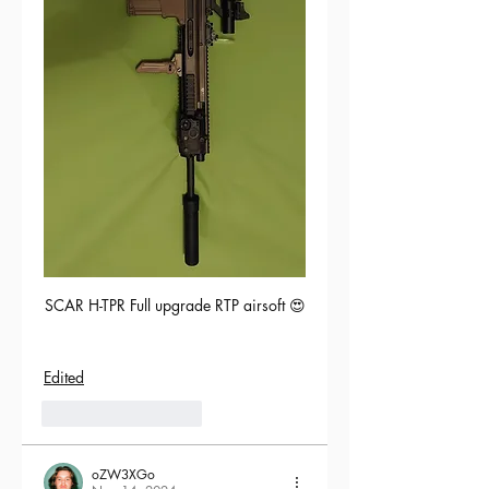
SCAR H-TPR Full upgrade RTP airsoft 😍
Edited
5
Reply
oZW3XGo