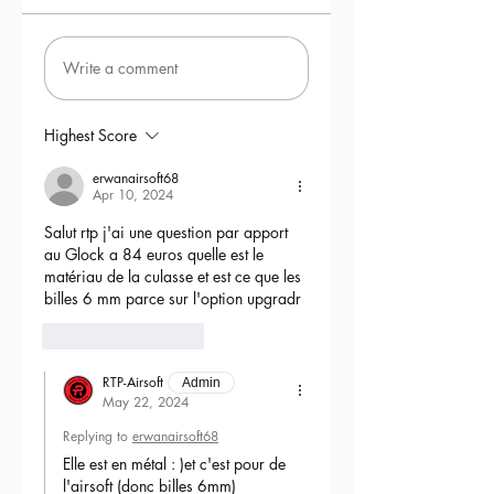
Write a comment
Highest Score
erwanairsoft68
Apr 10, 2024
Salut rtp j'ai une question par apport 
au Glock a 84 euros quelle est le 
matériau de la culasse et est ce que les 
billes 6 mm parce sur l'option upgradr
6
Reply
RTP-Airsoft
Admin
May 22, 2024
Replying to
erwanairsoft68
Elle est en métal : )et c'est pour de 
l'airsoft (donc billes 6mm) 