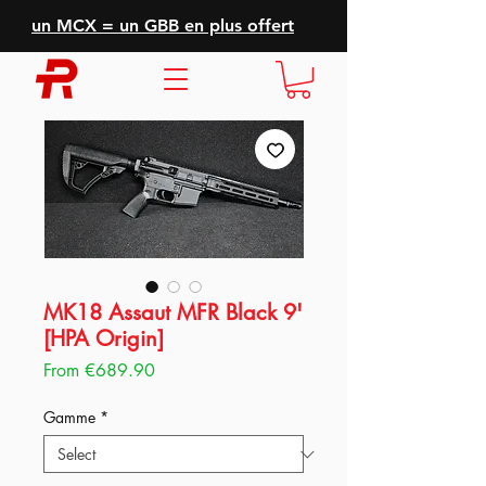
un MCX = un GBB en plus offert
MK18 Assaut MFR Black 9'
[HPA Origin]
Sale
From
€689.90
Price
Gamme
*