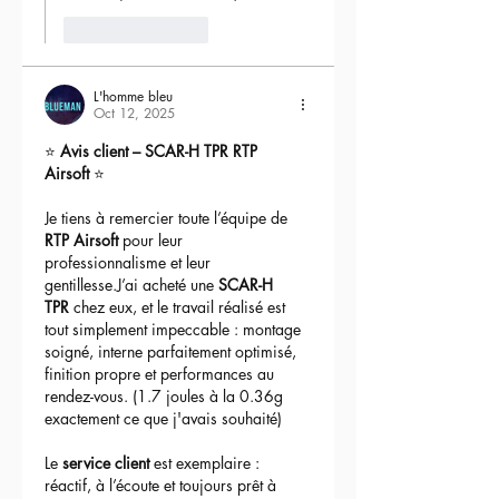
Like
Reply
L'homme bleu
Oct 12, 2025
⭐ 
Avis client – SCAR-H TPR RTP 
Airsoft
 ⭐
Je tiens à remercier toute l’équipe de 
RTP Airsoft
 pour leur 
professionnalisme et leur 
gentillesse.J’ai acheté une 
SCAR-H 
TPR
 chez eux, et le travail réalisé est 
tout simplement impeccable : montage 
soigné, interne parfaitement optimisé, 
finition propre et performances au 
rendez-vous. (1.7 joules à la 0.36g 
exactement ce que j'avais souhaité)
Le 
service client
 est exemplaire : 
réactif, à l’écoute et toujours prêt à 