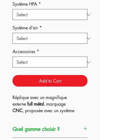
Système HPA
*
Système d'air
*
Accessoires
*
Add to Cart
Réplique avec un magnifique
externe
full métal
, marquage
CNC
, proposée avec un système
Kythera ou Pulsar D2 + Titan Bluetooth
dans les
3
gammes HPA Origin et un
Quel gamme choisir ?
système UGS en option,
ce qui en fait à
la fois la réplique
parfaite pour
débuter