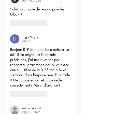
Nov 14, 2024
Salut rtp un date de reapro pour les 
Glock ?
4
Reply
Hugo Meyer
Jan 27
Bonjour RTP je m'apprête à acheter un 
mk18 en origin+ et l'upgrade 
précisions, j'ai une question par 
rapport au grammage des billes est-ce-
que si j'utilise de la 0.25 ma bille va 
s'envoler dans l'espace avec l'upgrade 
? Ou ça passe bien et ça ce regle 
correctement ? Merci d'avance !
3
Reply
trotoux.vincent
Aug 12, 2025