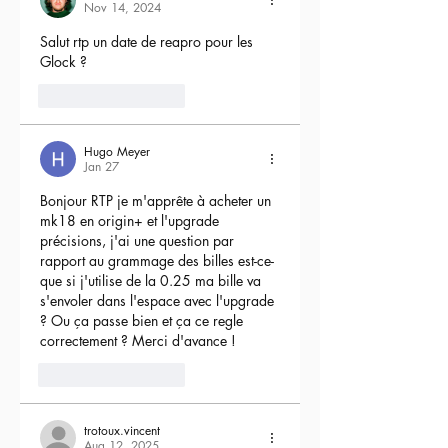
Nov 14, 2024
Salut rtp un date de reapro pour les 
Glock ?
4
Reply
Hugo Meyer
Jan 27
Bonjour RTP je m'apprête à acheter un 
mk18 en origin+ et l'upgrade 
précisions, j'ai une question par 
rapport au grammage des billes est-ce-
que si j'utilise de la 0.25 ma bille va 
s'envoler dans l'espace avec l'upgrade 
? Ou ça passe bien et ça ce regle 
correctement ? Merci d'avance !
3
Reply
trotoux.vincent
Aug 12, 2025