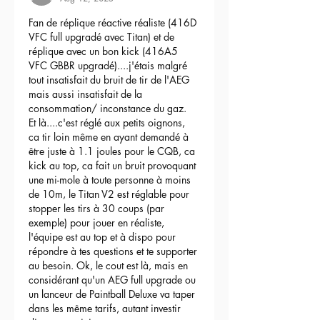
Fan de réplique réactive réaliste (416D 
VFC full upgradé avec Titan) et de 
réplique avec un bon kick (416A5 
VFC GBBR upgradé)....j'étais malgré 
tout insatisfait du bruit de tir de l'AEG 
mais aussi insatisfait de la 
consommation/ inconstance du gaz.
Et là....c'est réglé aux petits oignons, 
ca tir loin même en ayant demandé à 
être juste à 1.1 joules pour le CQB, ca 
kick au top, ca fait un bruit provoquant 
une mi-mole à toute personne à moins 
de 10m, le Titan V2 est réglable pour 
stopper les tirs à 30 coups (par 
exemple) pour jouer en réaliste, 
l'équipe est au top et à dispo pour 
répondre à tes questions et te supporter 
au besoin. Ok, le cout est là, mais en 
considérant qu'un AEG full upgrade ou 
un lanceur de Paintball Deluxe va taper 
dans les même tarifs, autant investir 