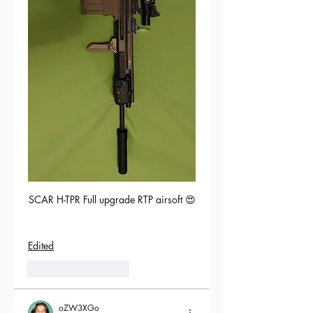
SCAR H-TPR Full upgrade RTP airsoft 😍
Edited
5
Reply
oZW3XGo