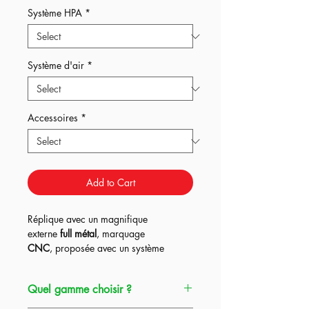
Système HPA
*
Système d'air
*
Accessoires
*
Add to Cart
Réplique avec un magnifique
externe
full métal
, marquage
CNC
, proposée avec un système
Kythera ou Pulsar D2 + Titan Bluetooth
dans les
3
gammes HPA Origin et un
Quel gamme choisir ?
système UGS en option,
ce qui en fait à
la fois la réplique
parfaite pour
débuter