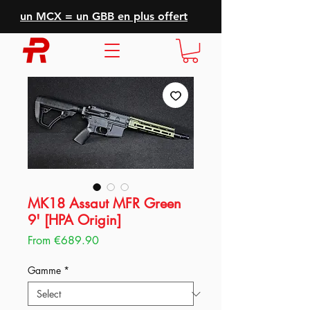
un MCX = un GBB en plus offert
MK18 Assaut MFR Green
9' [HPA Origin]
Sale
From
€689.90
Price
Gamme
*