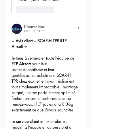
Like
Reply
L'homme bleu
Oct 12, 2025
⭐ 
Avis client – SCAR-H TPR RTP 
Airsoft
 ⭐
Je tiens à remercier toute l’équipe de 
RTP Airsoft
 pour leur 
professionnalisme et leur 
gentillesse.J’ai acheté une 
SCAR-H 
TPR
 chez eux, et le travail réalisé est 
tout simplement impeccable : montage 
soigné, interne parfaitement optimisé, 
finition propre et performances au 
rendez-vous. (1.7 joules à la 0.36g 
exactement ce que j'avais souhaité)
Le 
service client
 est exemplaire : 
réactif, à l’écoute et toujours prêt à 