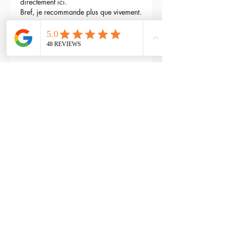
directement ici.
Bref, je recommande plus que vivement.
3
Reply
maxime gry
May 04, 2024
Bonjour l'équipe;
La batterie est fournie avec la M4 Flex 
type L ?
Edited
3
Reply
RTP-Airsoft
Admin
May 22, 2024
Replying to
maxime gry
Bonjour : )
Aucune batterie n'est fournie avec 
(pour éviter les doublons avec ceux 