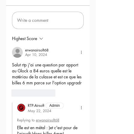
Write a comment
Highest Score
erwanairsoft68
Apr 10, 2024
Salut rtp j'ai une question par apport 
au Glock a 84 euros quelle est le 
matériau de la culasse et est ce que les 
billes 6 mm parce sur l'option upgradr
6
Reply
RTP-Airsoft
Admin
May 22, 2024
Replying to
erwanairsoft68
Elle est en métal : )et c'est pour de 
l'airsoft (donc billes 6mm) 