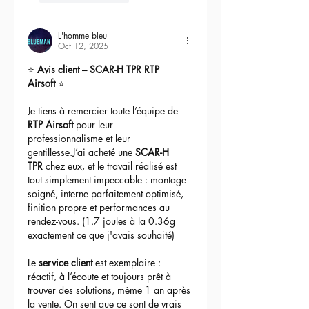
L'homme bleu
Oct 12, 2025
⭐ 
Avis client – SCAR-H TPR RTP 
Airsoft
 ⭐
Je tiens à remercier toute l’équipe de 
RTP Airsoft
 pour leur 
professionnalisme et leur 
gentillesse.J’ai acheté une 
SCAR-H 
TPR
 chez eux, et le travail réalisé est 
tout simplement impeccable : montage 
soigné, interne parfaitement optimisé, 
finition propre et performances au 
rendez-vous. (1.7 joules à la 0.36g 
exactement ce que j'avais souhaité)
Le 
service client
 est exemplaire : 
réactif, à l’écoute et toujours prêt à 
trouver des solutions, même 1 an après 
la vente. On sent que ce sont de vrais 