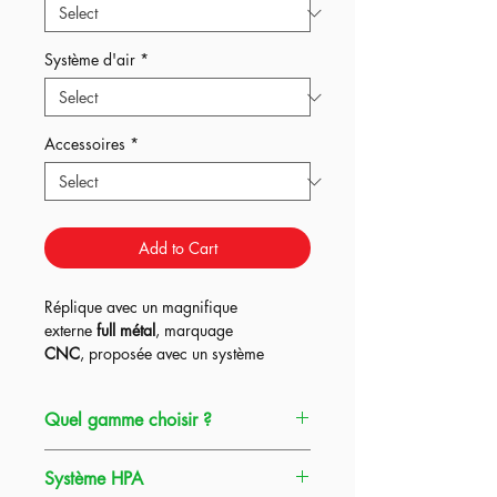
Système d'air
*
Accessoires
*
Add to Cart
Réplique avec un magnifique
externe
full métal
, marquage
CNC
, proposée avec un système
Kythera ou Pulsar D2 + Titan Bluetooth
dans les
3
gammes HPA Origin et un
Quel gamme choisir ?
système UGS en option,
ce qui en fait à
la fois la réplique
parfaite pour
débuter
Gamme Origin
=
La réplique HPA au
l'airsoft ou au contraire continuer dans
Système HPA
meilleur prix pour vous lancer dans le
meilleurs conditions.