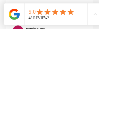
3
Reply
maxime gry
May 04, 2024
Bonjour l'équipe;
La batterie est fournie avec la M4 Flex 
type L ?
Edited
3
Reply
RTP-Airsoft
Admin
May 22, 2024
Replying to
maxime gry
Bonjour : )
Aucune batterie n'est fournie avec 
(pour éviter les doublons avec ceux 
qui en ont déjà), vous pouvez les 
retrouver ici : 
https://www.rtp-