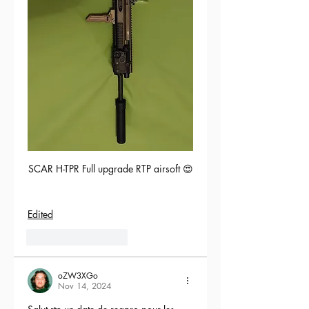
SCAR H-TPR Full upgrade RTP airsoft 😍
Edited
5
Reply
oZW3XGo
Nov 14, 2024