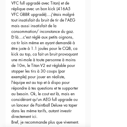
VFC full upgradé avec Titan) et de 
réplique avec un bon kick (416A5 
VFC GBBR upgradé)....j'étais malgré 
tout insatisfait du bruit de tir de l'AEG 
mais aussi insatisfait de la 
consommation/ inconstance du gaz.
Et là....c'est réglé aux petits oignons, 
ca tir loin même en ayant demandé à 
être juste à 1.1 joules pour le CQB, ca 
kick au top, ca fait un bruit provoquant 
une mi-mole à toute personne à moins 
de 10m, le Titan V2 est réglable pour 
stopper les tirs à 30 coups (par 
exemple) pour jouer en réaliste, 
l'équipe est au top et à dispo pour 
répondre à tes questions et te supporter 
au besoin. Ok, le cout est là, mais en 
considérant qu'un AEG full upgrade ou 
un lanceur de Paintball Deluxe va taper 
dans les même tarifs, autant investir 
directement ici.
Bref, je recommande plus que vivement.