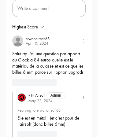
Write a comment
Highest Score
erwanairsoft68
Apr 10, 2024
Salut rtp j'ai une question par apport 
au Glock a 84 euros quelle est le 
matériau de la culasse et est ce que les 
billes 6 mm parce sur l'option upgradr
6
Reply
RTP-Airsoft
Admin
May 22, 2024
Replying to
erwanairsoft68
Elle est en métal : )et c'est pour de 
l'airsoft (donc billes 6mm) 
Like
Reply