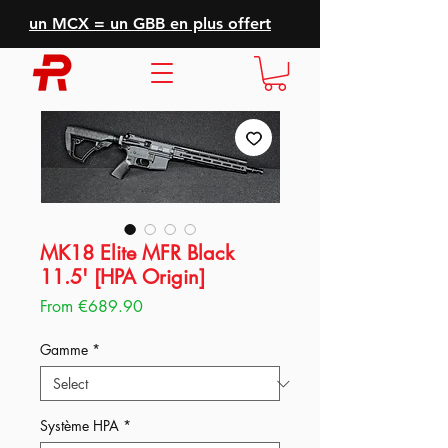
un MCX = un GBB en plus offert
MK18 Elite MFR Black
11.5' [HPA Origin]
Sale
From
€689.90
Price
Gamme
*
Système HPA
*