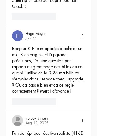
Salut rtp un date de reapro pour les 
Glock ?
4
Reply
Hugo Meyer
Jan 27
Bonjour RTP je m'apprête à acheter un 
mk18 en origin+ et l'upgrade 
précisions, j'ai une question par 
rapport au grammage des billes est-ce-
que si j'utilise de la 0.25 ma bille va 
s'envoler dans l'espace avec l'upgrade 
? Ou ça passe bien et ça ce regle 
correctement ? Merci d'avance !
3
Reply
trotoux.vincent
Aug 12, 2025
Fan de réplique réactive réaliste (416D 