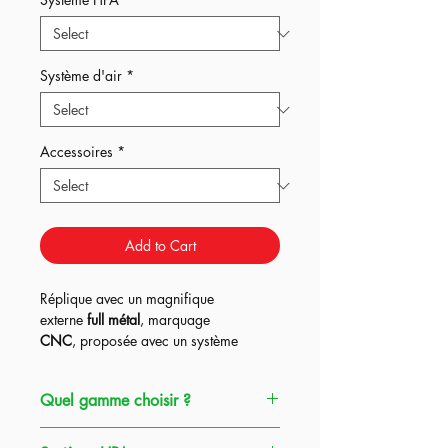
Système d'air
*
Accessoires
*
Add to Cart
Réplique avec un magnifique
externe
full métal
, marquage
CNC
, proposée avec un système
Kythera ou Pulsar D2 + Titan Bluetooth
dans les
3
gammes HPA Origin et un
Quel gamme choisir ?
système UGS en option,
ce qui en fait à
la fois la réplique
parfaite pour
débuter
Gamme Origin
=
La réplique HPA au
l'airsoft ou au contraire continuer dans