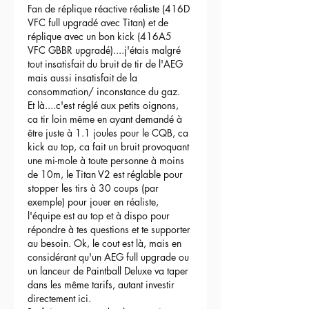
Fan de réplique réactive réaliste (416D 
VFC full upgradé avec Titan) et de 
réplique avec un bon kick (416A5 
VFC GBBR upgradé)....j'étais malgré 
tout insatisfait du bruit de tir de l'AEG 
mais aussi insatisfait de la 
consommation/ inconstance du gaz.
Et là....c'est réglé aux petits oignons, 
ca tir loin même en ayant demandé à 
être juste à 1.1 joules pour le CQB, ca 
kick au top, ca fait un bruit provoquant 
une mi-mole à toute personne à moins 
de 10m, le Titan V2 est réglable pour 
stopper les tirs à 30 coups (par 
exemple) pour jouer en réaliste, 
l'équipe est au top et à dispo pour 
répondre à tes questions et te supporter 
au besoin. Ok, le cout est là, mais en 
considérant qu'un AEG full upgrade ou 
un lanceur de Paintball Deluxe va taper 
dans les même tarifs, autant investir 
directement ici.