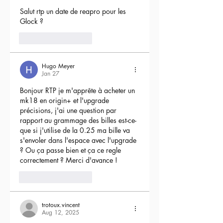
Salut rtp un date de reapro pour les 
Glock ?
4
Reply
Hugo Meyer
Jan 27
Bonjour RTP je m'apprête à acheter un 
mk18 en origin+ et l'upgrade 
précisions, j'ai une question par 
rapport au grammage des billes est-ce-
que si j'utilise de la 0.25 ma bille va 
s'envoler dans l'espace avec l'upgrade 
? Ou ça passe bien et ça ce regle 
correctement ? Merci d'avance !
3
Reply
trotoux.vincent
Aug 12, 2025