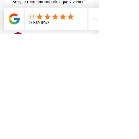
Bref, je recommande plus que vivement.
3
Reply
maxime gry
May 04, 2024
Bonjour l'équipe;
La batterie est fournie avec la M4 Flex 
type L ?
Edited
3
Reply
RTP-Airsoft
Admin
May 22, 2024
Replying to
maxime gry
Bonjour : )
Aucune batterie n'est fournie avec 
(pour éviter les doublons avec ceux 
qui en ont déjà), vous pouvez les 