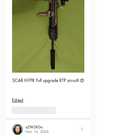
SCAR H-TPR Full upgrade RTP airsoft 😍
Edited
5
Reply
oZW3XGo
Nov 14, 2024