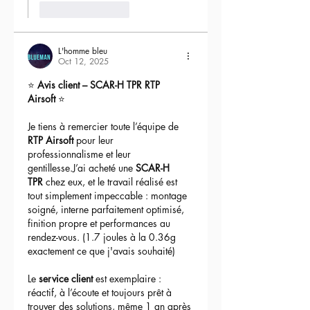
Like
Reply
L'homme bleu
Oct 12, 2025
⭐ 
Avis client – SCAR-H TPR RTP 
Airsoft
 ⭐
Je tiens à remercier toute l’équipe de 
RTP Airsoft
 pour leur 
professionnalisme et leur 
gentillesse.J’ai acheté une 
SCAR-H 
TPR
 chez eux, et le travail réalisé est 
tout simplement impeccable : montage 
soigné, interne parfaitement optimisé, 
finition propre et performances au 
rendez-vous. (1.7 joules à la 0.36g 
exactement ce que j'avais souhaité)
Le 
service client
 est exemplaire : 
réactif, à l’écoute et toujours prêt à 
trouver des solutions, même 1 an après 