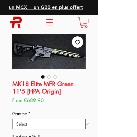
un MCX = un GBB en plus offert
MK18 Elite MFR Green
11'5 [HPA Origin]
Sale
From
€689.90
Price
Gamme
*
Système HPA
*